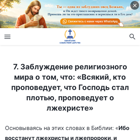
7. Заблуждение религиозного мира о том, что: «Всякий, кто проповедует, что Господь стал плотью, проповедует о лжехристе»
7. Заблуждение религиозного
мира о том, что: «Всякий, кто
проповедует, что Господь стал
плотью, проповедует о
лжехристе»
Основываясь на этих словах в Библии: «
Ибо
восстанут лжехристы и лжепророки, и