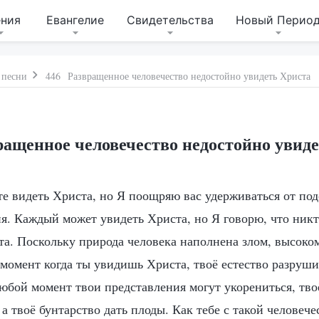
ения
Евангелие
Свидетельства
Новый Перио
 песни
446 Развращенное человечество недостойно увидеть Христа
ащенное человечество недостойно увид
те видеть Христа, но Я поощряю вас удерживаться от по
я. Каждый может увидеть Христа, но Я говорю, что никт
та. Поскольку природа человека наполнена злом, высоко
 момент когда ты увидишь Христа, твоё естество разруши
любой момент твои представления могут укорениться, тв
 а твоё бунтарство дать плоды. Как тебе с такой человеч