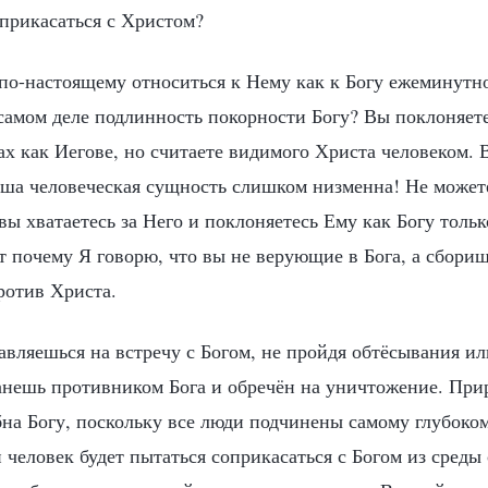
прикасаться с Христом?
по-настоящему относиться к Нему как к Богу ежеминутн
а самом деле подлинность покорности Богу? Вы поклоняе
цах как Иегове, но считаете видимого Христа человеком.
аша человеческая сущность слишком низменна! Не может
 вы хватаетесь за Него и поклоняетесь Ему как Богу тольк
от почему Я говорю, что вы не верующие в Бога, а сбори
ротив Христа.
вляешься на встречу с Богом, не пройдя обтёсывания ил
анешь противником Бога и обречён на уничтожение. Прир
бна Богу, поскольку все люди подчинены самому глубоко
человек будет пытаться соприкасаться с Богом из среды 