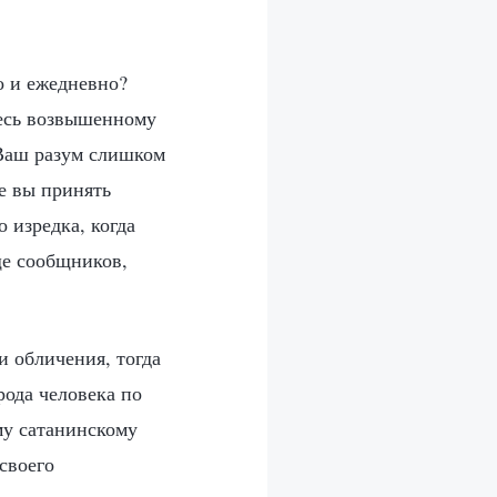
о и ежедневно?
тесь возвышенному
 Ваш разум слишком
е вы принять
о изредка, когда
ще сообщников,
и обличения, тогда
ода человека по
му сатанинскому
своего