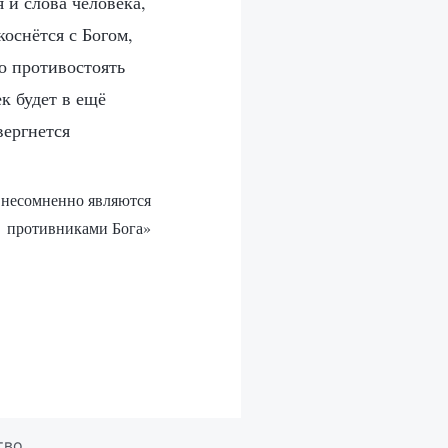
 и слова человека,
коснётся с Богом,
но противостоять
к будет в ещё
вергнется
м несомненно являются
противниками Бога»
тво