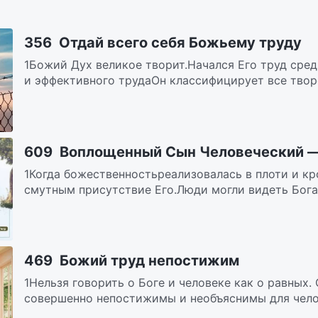
356 Отдай всего себя Божьему труду
1Божий Дух великое творит.Начался Его труд сре
и эффективного трудаОн классифицирует все творе
609 Воплощенный Сын Человеческий — 
1Когда божественностьреализовалась в плоти и кр
смутным присутствие Его.Люди могли видеть Бога, 
469 Божий труд непостижим
1Нельзя говорить о Боге и человеке как о равных.
совершенно непостижимы и необъяснимы для челове