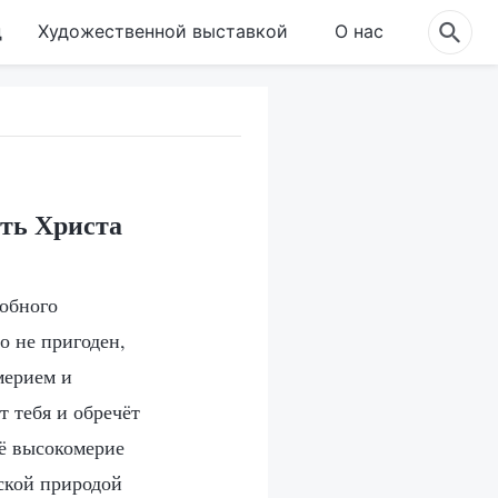
д
Художественной выставкой
О нас
еть Христа
добного
о не пригоден,
мерием и
т тебя и обречёт
оё высокомерие
еской природой