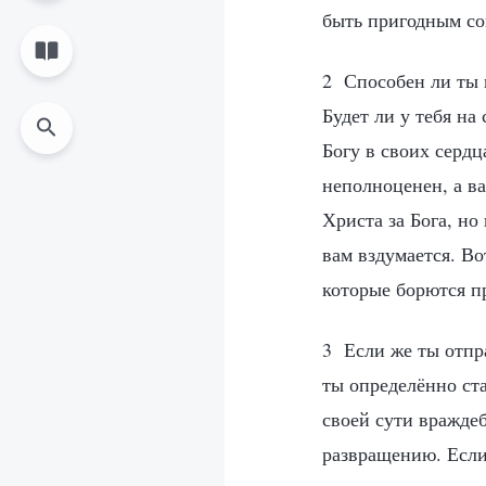
быть пригодным со
2 Способен ли ты 
Будет ли у тебя н
Богу в своих серд
неполноценен, а в
Христа за Бога, но
вам вздумается. В
которые борются п
3 Если же ты отпра
ты определённо ст
своей сути вражде
развращению. Если 