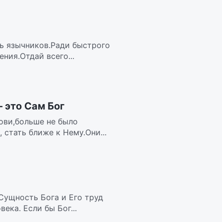
дь язычников.Ради быстрого
ния.Отдай всего...
это Сам Бог
ови,больше не было
стать ближе к Нему.Они...
 Сущность Бога и Его труд
ка. Если бы Бог...