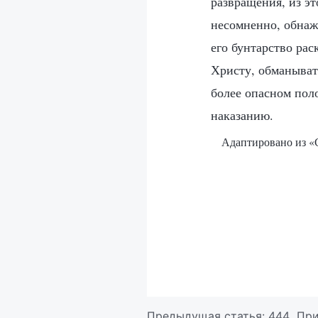
развращения, из эт
несомненно, обнажа
его бунтарство рас
Христу, обманывать
более опасном поло
наказанию.
Адаптировано из «С
Предыдущая статья:
444 При