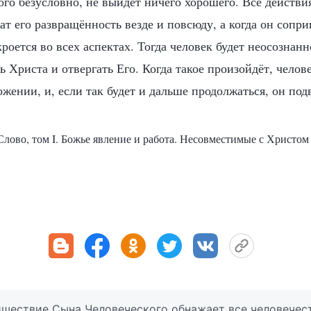
ого безусловно, не выйдет ничего хорошего. Все действия
т его развращённость везде и повсюду, а когда он сопри
кроется во всех аспектах. Тогда человек будет неосознан
 Христа и отвергать Его. Когда такое произойдёт, челове
жении, и, если так будет и дальше продолжаться, он под
лово, том I. Божье явление и работа. Несовместимые с Христо
шествие Сына Человеческого обнажает все человечес