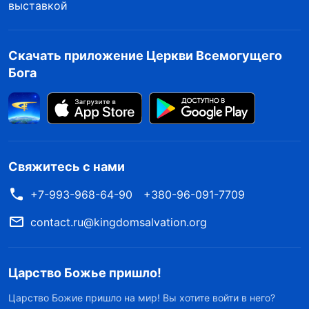
подобные приемы против людей, которые
выставкой
стремятся к истине и способны распознать
антихристов, с целью нанести им поражение
Скачать приложение Церкви Всемогущего
и тем самым укрепить свои позиции.
Бога
Нападки на таких людей и их отчуждение
злобны по своему качеству. Язык и манера
речи антихристов агрессивны и включают в
себя разоблачение, осуждение, клевету и
Свяжитесь с нами
злостное очернение. Антихристы даже
+7-993-968-64-90
+380-96-091-7709
искажают факты, говоря о позитивных
вещах так, будто они негативны, а о
contact.ru@kingdomsalvation.org
негативных — будто они позитивны. Меняя
местами черное и белое, путая добро и зло,
Царство Божье пришло!
антихристы достигают своей цели —
Царство Божие пришло на мир! Вы хотите войти в него?