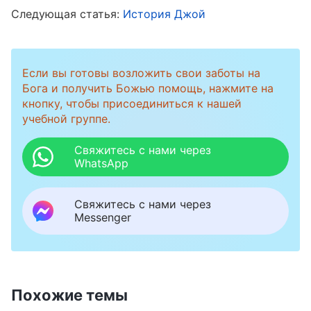
разоблачила. Когда об этом узнало высшее
Следующая статья:
История Джой
руководство, оно расправилось со мной за
то, что я была несправедлива к людям и
Если вы готовы возложить свои заботы на
склонна критиковать и притеснять их. Мое
Бога и получить Божью помощь, нажмите на
поведение даже разоблачили и
кнопку, чтобы присоединиться к нашей
проанализировали на собрании. Если я снова
учебной группе.
пожалуюсь на нее своему руководству, не
Свяжитесь с нами через
решат ли они, что я притесняю Кейти и
WhatsApp
пытаюсь отстранить, а также ищу компромат
Свяжитесь с нами через
на нее? Я не хотела, чтобы руководители так
Messenger
думали обо мне. Если бы меня отстранили за
это письмо, не перевесил ли бы риск выгоды?
Поэтому я решила, что пока не буду обличать
Похожие темы
ее.