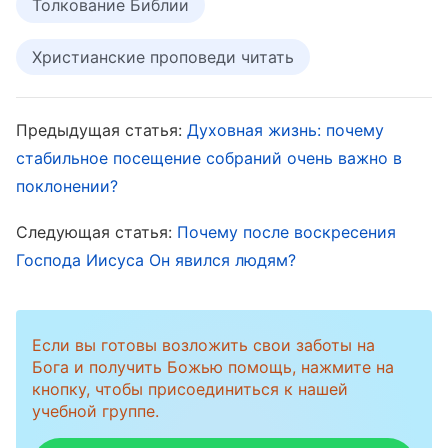
Толкование Библии
полная уверенность в том, что Господь Иисус
есть Христос и путь к вечной жизни. Поэтому,
Христианские проповеди читать
независимо от того, что фарисеи
критиковали, осуждали и нападали на
Предыдущая статья:
Духовная жизнь: почему
Господа Иисуса, он ни при каких
стабильное посещение собраний очень важно в
обстоятельствах не впадал в растерянность.
поклонении?
Покинули остальные Господа Иисуса или нет,
Следующая статья:
Почему после воскресения
это его ничуть не сдерживало, и он
Господа Иисуса Он явился людям?
продолжал хранить верность, следуя за
Господом до конца. А после того, как Господь
воскрес и вознесся на небеса, Петр проявлял
Если вы готовы возложить свои заботы на
Бога и получить Божью помощь, нажмите на
пасторскую заботу о церквях в соответствии
кнопку, чтобы присоединиться к нашей
с повелением Господа. Он распространил
учебной группе.
Евангелие Господа и ради Него был в