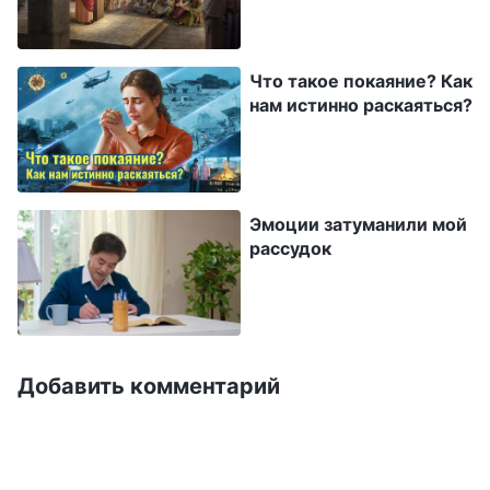
среди людей, приняв
Иисус есть Христос, и только Петр был
обычный облик?
распят вниз головой ради Него. Из этого
Что такое покаяние? Как
видно, что у Петра были черты, которые
нам истинно раскаяться?
заслуживали благосклонного отношения
Господа и Его одобрения».
Эмоции затуманили мой
рассудок
Добавить комментарий
Петр любит Господа и получает Его
одобрение
Коллега продолжил: «Господь Иисус сказал