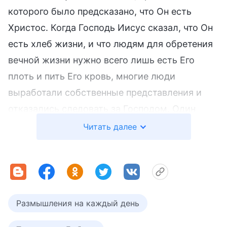
которого было предсказано, что Он есть
Христос. Когда Господь Иисус сказал, что Он
есть хлеб жизни, и что людям для обретения
вечной жизни нужно всего лишь есть Его
плоть и пить Его кровь, многие люди
выработали собственные представления и
отказались следовать за Господом. Один
лишь Петр сказал: «Господи! к кому нам
Читать далее
идти? Ты имеешь глаголы вечной жизни: и мы
уверовали и познали, что Ты Христос, Сын
Бога живого»
. На основании
(Иоан. 6:68–69)
этих двух событий мы видим, что у Петра
Размышления на каждый день
было истинное понимание Господа Иисуса
благодаря Его работе и словам, а также