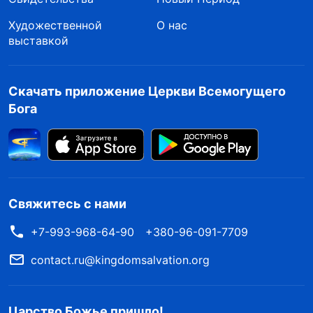
сталкиваясь с неудачами, я становилась
Художественной
О нас
негативной и не могла правильно себя
выставкой
оценить. На самом деле, наличие проблем в
написанных проповедях — это совершенно
Скачать приложение Церкви Всемогущего
нормально. Начиная исполнять этот долг,
Бога
невозможно все знать, быть совершенным и
совсем не допускать ошибок. Такие
требования к себе были нереалистичны.
Кроме того, лидеры указывали на мои
Свяжитесь с нами
проблемы, чтобы помочь мне обнаружить
+7-993-968-64-90
+380-96-091-7709
мои недостатки, научиться их исправлять и
расти, но когда я сталкивалась с неудачами,
contact.ru@kingdomsalvation.org
то становилась негативной и не могла
признать свои недостатки. Я слишком высоко
Царство Божье пришло!