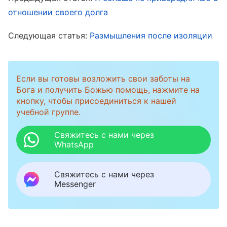
искать Божьи слова для чтения и увидела
отношении своего долга
такой отрывок: «
Никто не должен мнить
Следующая статья:
Размышления после изоляции
себя идеальным, выдающимся,
благородным или отличным от других; все
это порождается заносчивым характером и
Если вы готовы возложить свои заботы на
невежеством человека. Всегда думать о
Бога и получить Божью помощь, нажмите на
кнопку, чтобы присоединиться к нашей
себе как о ком-то особенном — это вызвано
учебной группе.
заносчивым характером; никогда не уметь
Свяжитесь с нами через
принимать свои недостатки, быть
WhatsApp
неспособным признавать свои ошибки и
неудачи, — это вызвано заносчивым
Свяжитесь с нами через
Messenger
характером; никогда не позволять другим
быть выше себя или быть лучше себя — это
вызвано заносчивым характером; никогда не