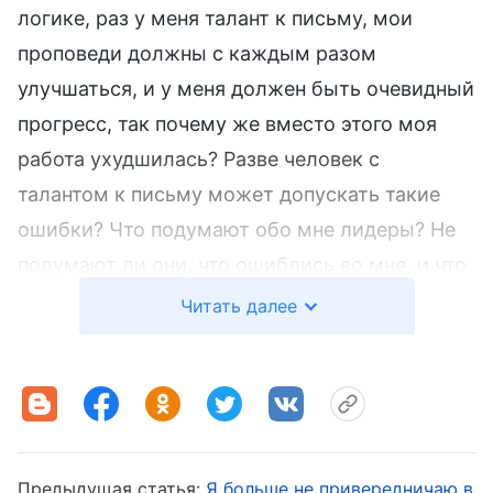
логике, раз у меня талант к письму, мои
проповеди должны с каждым разом
улучшаться, и у меня должен быть очевидный
прогресс, так почему же вместо этого моя
работа ухудшилась? Разве человек с
талантом к письму может допускать такие
ошибки? Что подумают обо мне лидеры? Не
подумают ли они, что ошиблись во мне, и что
у меня все-таки нет должного уровня?» Чем
Читать далее
больше я об этом думала, тем более
негативной становилась, и мне больше не
хотелось раздумывать над вопросами,
поднятыми лидерами. Я поняла, что мое
состояние неправильное, поэтому стала
Предыдущая статья:
Я больше не привередничаю в