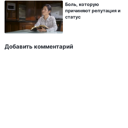
Боль, которую
признавать собственные недостатки и
причиняют репутация и
принимать собственные ошибки и огрехи.
статус
Более того, когда кто-то лучше тебя, это
может вызвать в твоем сердце столько
ненависти и ревности, и ты почувствуешь
Добавить комментарий
себя настолько ущемленным, что не
захочешь выполнять свой долг и станешь
небрежно к нему относиться. Вот к какому
поведению и поступкам может подтолкнуть
тебя высокомерный характер
»
(Слово, том III.
Беседы Христа последних дней. Принципы,
которыми следует руководствоваться в своем
. Прочитав Божьи слова, я поняла,
поведении)
что не могла принять наставления лидеров в