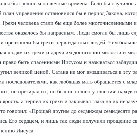
тался бы грешным на вечные времена. Если бы случилось 
 план управления остановился бы в период Закона, кот
т. Грехи человека стали бы еще более многочисленными 
чества оказалось бы напрасным. Люди смогли бы лишь сл
ехи превзошли бы грехи первозданных людей. Чем больш
ая людям их грехи и даруя им достаточно милости и мил
 право быть спасенными Иисусом и называться заблудш
упил великой ценой. Сатана не мог вмешиваться в эту р
ми последователями, как любящая мать обращается с мла
них, не презирал их, но был исполнен утешения; находяс
в ярость, а терпел их грехи и закрывал глаза на их нераз
что говорил: «Прощай другим до седмижды семидесяти ра
ись Его сердцем, и лишь так люди получили прощение св
рпению Иисуса.