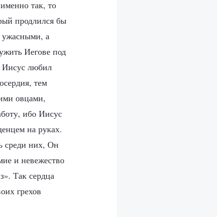
именно так, то
орый продлился бы
и ужасными, а
ужить Иегове под
е Иисус любил
осердия, тем
ими овцами,
аботу, ибо Иисус
денцем на руках.
ь среди них, Он
умие и невежество
з». Так сердца
оих грехов