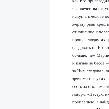
как Его пригвоздил
человечества иску
искупить человечес
жертву ради креста
отношению к челов
прощая людям их гр
следовать по Его с
больше, чем Марию
и изгнание бесов —
за Ним следовал, 
зрячими и глухих 
сесть за стол вмес
говоря: «Пастух, и
пропавшею, а найд