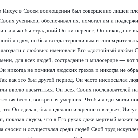
то Иисус в Своем воплощении был совершенно лишен пло
Своих учеников, обеспечивал их, помогал им и поддержи
 и сколько бы страданий Он ни перенес, Он никогда не в
аний людям, но был всегда терпеливым и снисходительны
Благодати с любовью именовали Его «достойный любви С
мени, для всех людей, сострадание и милосердие — вот 
 Он никогда не поминал людских грехов и никогда не обр
Так как это был другой период, Он часто ниспосылал лю
гли вволю насытиться. Он всех Своих последователей на
изгоняя бесов, воскрешая умерших. Чтобы люди могли по
о, что Он сделал, было сделано искренне и всерьез, Иису
, показав людям, что в Его руках даже мертвый может в
ча сносил и осуществлял среди людей Свой труд искуплен