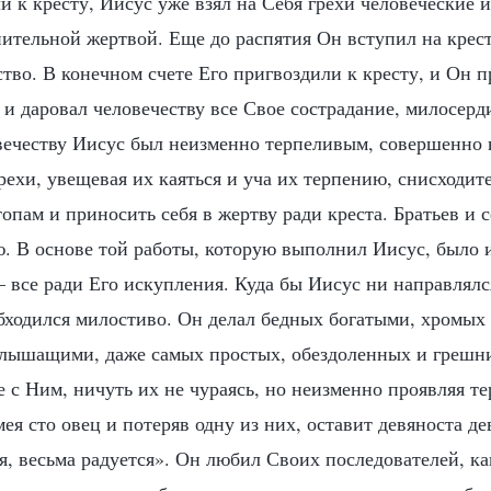
и к кресту, Иисус уже взял на Себя грехи человеческие и
пительной жертвой. Еще до распятия Он вступил на крес
тво. В конечном счете Его пригвоздили к кресту, и Он п
 и даровал человечеству все Свое сострадание, милосерди
ечеству Иисус был неизменно терпеливым, совершенно 
ехи, увещевая их каяться и уча их терпению, снисходит
топам и приносить себя в жертву ради креста. Братьев и 
. В основе той работы, которую выполнил Иисус, было 
 все ради Его искупления. Куда бы Иисус ни направлялся
обходился милостиво. Он делал бедных богатыми, хромых
слышащими, даже самых простых, обездоленных и грешн
те с Ним, ничуть их не чураясь, но неизменно проявляя т
мея сто овец и потеряв одну из них, оставит девяноста де
я, весьма радуется». Он любил Своих последователей, к