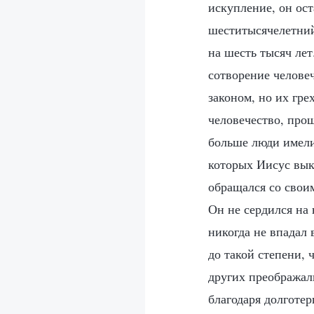
искупление, он ос
шеститысячелетний
на шесть тысяч ле
сотворение челове
законом, но их гр
человечество, прощ
больше люди имели
которых Иисус вык
обращался со свои
Он не сердился на 
никогда не впадал 
до такой степени, 
других преображал
благодаря долготе