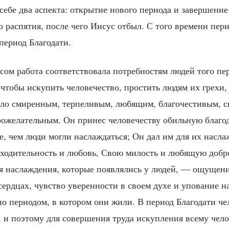
себе два аспекта: открытие нового периода и завершение
 распятия, после чего Иисус отбыл. С того времени пер
 период Благодати.
ом работа соответствовала потребностям людей того пер
 чтобы искупить человечество, простить людям их грехи,
ело смиренным, терпеливым, любящим, благочестивым, 
ожелательным. Он принес человечеству обильную благод
е, чем люди могли наслаждаться; Он дал им для их насл
сходительность и любовь, Свою милость и любящую добро
я наслаждения, которые появлялись у людей, — ощущени
сердцах, чувство уверенности в своем духе и упование 
о периодом, в котором они жили. В период Благодати че
, и поэтому для совершения труда искупления всему чело