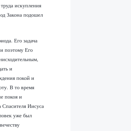
 труда искупления
иод Закона подошел
иода. Его задача
 и поэтому Его
снисходительным,
ать и
аждения покой и
ту. В то время
е покоя и
на Спасителя Иисуса
ловек уже был
вечеству