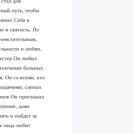
 стал для
тный путь, чтобы
ринес Себя в
е и святость. По
немстительным,
ельности и любви,
сестер Он любил
излечение больных
, Он со всеми, кто
 ходячими, слепых
иков Он приглашал
ерпение, даже
вять и пойдет за
ак овца любит