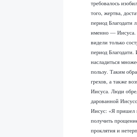
требовалось изобил
того, жертва, дост
период Благодати 
именно — Иисуса. 
видели только сост
период Благодати.
насладиться множе
пользу. Таким обр
грехов, а также в
Иисуса. Люди обре
дарованной Иисусом
Иисус: «Я пришел 
получить прощение 
проклятия и нетер