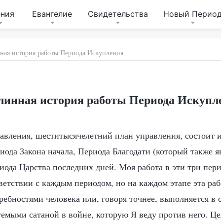
ения
Евангелие
Свидетельства
Новый Перио
ная история работы Периода Искупления
линная история работы Периода Искупл
авления, шеститысячелетний план управления, состоит и
иода Закона начала, Периода Благодати (который также 
ода Царства последних дней. Моя работа в эти три пери
ветствии с каждым периодом, но на каждом этапе эта раб
ребностями человека или, говоря точнее, выполняется в 
емыми сатаной в войне, которую Я веду против него. Цел