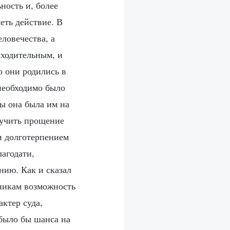
ность и, более
еть действие. В
ловечества, а
сходительным, и
о они родились в
необходимо было
бы она была им на
лучить прощение
и долготерпением
агодати,
нию. Как и сказал
шникам возможность
ктер суда,
 было бы шанса на