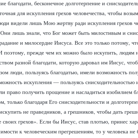
ие благодати, бесконечное долготерпение и снисходитель
аточная для искупления грехов человечества, чтобы возым
люди видели лишь Мою жертву ради искупления грехов че
Они лишь знали, что Бог может быть милостивым и сни
радание и милосердие Иисуса. Все это только потому, чт
 И поэтому, прежде чем их можно было искупить, людям 
ством разной благодати, которую даровал им Иисус, что
азом люди, пользуясь благодатью, имели возможность по
озможность искупления — пользуясь снисходительностью 
ли право получить прощение и насладиться изобилием бл
, только благодаря Его снисходительности и долготерпе
искупить не праведников, а грешников, чтобы дать гре
своих грехов». Если бы Иисус, став плотью, принес хара
пимости к человеческим прегрешениям, то у человека не