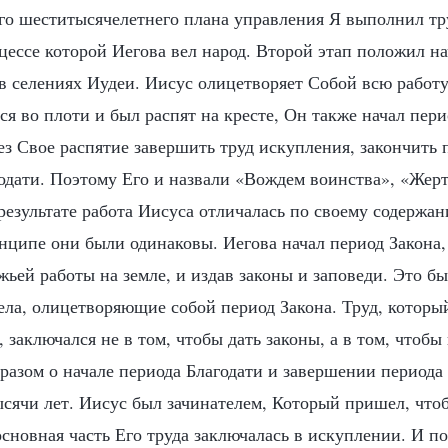
го шеститысячелетнего плана управления Я выполнил тру
цессе которой Иегова вел народ. Второй этап положил на
 в селениях Иудеи. Иисус олицетворяет Собой всю работ
ся во плоти и был распят на кресте, Он также начал пери
з Свое распятие завершить труд искупления, закончить 
одати. Поэтому Его и назвали «Вождем воинства», «Жерт
результате работа Иисуса отличалась по своему содержа
нципе они были одинаковы. Иегова начал период Закона,
ьей работы на земле, и издав законы и заповеди. Это б
ла, олицетворяющие собой период Закона. Труд, котор
, заключался не в том, чтобы дать законы, а в том, чтобы
разом о начале периода Благодати и завершении периода
ысячи лет. Иисус был зачинателем, Который пришел, что
основная часть Его труда заключалась в искуплении. И п