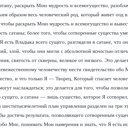
атану, раскрыть Мою мудрость и всемогущество, разобла
ким образом весь человеческий род, который живет под в
, чтобы раскрыть Мою мудрость и всемогущество и вывес
сть сатаны; более того, чтобы сотворенные существа уме
о Я есть Владыка всего сущего, разглядели в сатане, что о
ий, злой, чтобы они могли с абсолютной ясностью отлича
ния, святость от скверны, великое от низкого. Это делает
невежественному человечеству нести свидетельство обо М
ство, и что только Я — Творец, Который спасает челове
могут наслаждаться; это делается для того, чтобы позволи
 сущего, а сатана — лишь существо, которое Я сотворил,
 шеститысячелетний план управления разделен на три эт
обы достичь результата, позволяющего сотворенным суще
обо Мне, понимать Мои намерения и знать, что Я есть ис