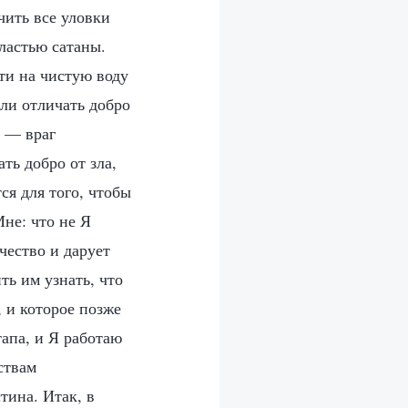
чить все уловки
ластью сатаны.
ти на чистую воду
ли отличать добро
н — враг
ть добро от зла,
ся для того, чтобы
не: что не Я
чество и дарует
ть им узнать, что
 и которое позже
апа, и Я работаю
ствам
тина. Итак, в