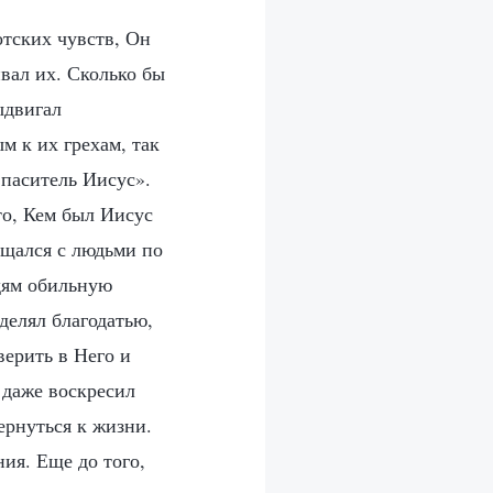
тских чувств, Он
вал их. Сколько бы
ыдвигал
м к их грехам, так
паситель Иисус».
то, Кем был Иисус
ащался с людьми по
дям обильную
делял благодатью,
верить в Него и
с даже воскресил
ернуться к жизни.
ия. Еще до того,