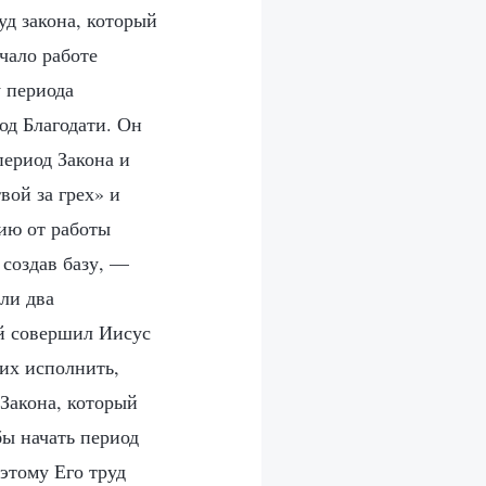
д закона, который
чало работе
у периода
од Благодати. Он
период Закона и
вой за грех» и
нию от работы
 создав базу, —
ыли два
ый совершил Иисус
 их исполнить,
 Закона, который
бы начать период
оэтому Его труд