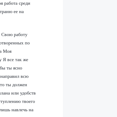
оя работа среди
траню ее на
ю Свою работу
сотворенных по
та Моя
у Я все так же
обы ты ясно
и направил всю
что ты должен
плана или удобств
ступлению твоего
 лишь навлечь на