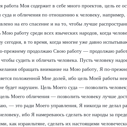
я работа Моя содержит в себе много проектов, цель ее о
н суда и обличения по отношению к человеку, например
влено на его спасение и на то, чтобы лучше распростра
 Мою работу среди всех языческих народов, когда челове
у сегодня, в то время, когда многие уже давно испытыва
по-прежнему продолжаю Свою работу — продолжаю рабо
 чтобы судить и обличать человека. Пусть человеку надо
 желания обращать внимание на Мою работу, Я по-прежн
вляется положенной Мне долей, ибо цель Моей работы не
не будет нарушен. Цель Моего суда — позволить челове
 цель Моего обличения — позволить человеку лучше дос
лаю, — это ради Моего управления, Я никогда не делал ра
человеку, ибо Я намереваюсь сделать все народы за пред
ми, как израильтяне, сделать их настоящими человеческ