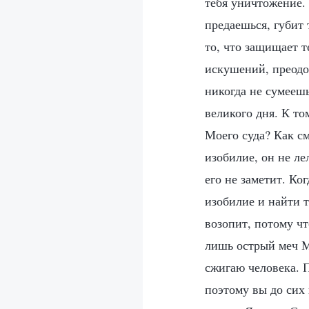
тебя уничтожение. 
предаешься, губит 
то, что защищает т
искушений, преодо
никогда не сумеешь
великого дня. К т
Моего суда? Как с
изобилие, он не лел
его не заметит. Ко
изобилие и найти т
возопит, потому чт
лишь острый меч М
сжигаю человека. 
поэтому вы до сих