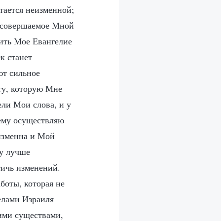
стается неизменной;
, совершаемое Мной
нить Мое Евангелие
к станет
ют сильное
ту, которую Мне
ели Мои слова, и у
ему осуществляю
изменна и Мой
ку лучше
тичь изменений.
боты, которая не
елами Израиля
ими существами,