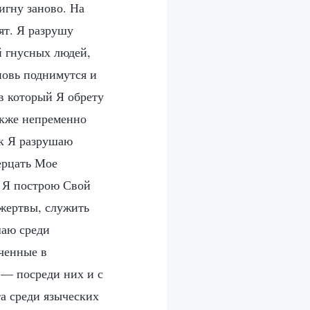
игну заново. На
ят. Я разрушу
 гнусных людей,
овь поднимутся и
в который Я обрету
акже непременно
ак Я разрушаю
ерцать Мое
о Я построю Свой
жертвы, служить
шаю среди
ченные в
— посреди них и с
а среди языческих