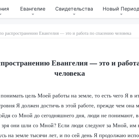
ения
Евангелие
Свидетельства
Новый Перио
по распространению Евангелия — это и работа по спасению человека
спространению Евангелия — это и работ
человека
понимать цель Моей работы на земле, то есть чего Я в и
уровня Я должен достичь в этой работе, прежде чем она 
дойдя со Мной до сегодняшнего дня, люди не понимают, в
не зря они шли со Мной? Если люди следуют за Мной, им
усь на земле тысячи лет, и по сей день Я продолжаю исп