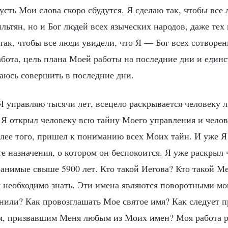
сть Мои слова скоро сбудутся. Я сделаю так, чтобы все 
ильтян, но и Бог людей всех языческих народов, даже тех
так, чтобы все люди увидели, что Я — Бог всех сотворе
бота, цель плана Моей работы на последние дни и единс
аюсь совершить в последние дни.
 Я управляю тысячи лет, всецело раскрывается человеку 
 Я открыл человеку всю тайну Моего управления и челов
олее того, пришел к пониманию всех Моих тайн. И уже Я
те назначения, о котором он беспокоится. Я уже раскрыл
анимые свыше 5900 лет. Кто такой Иегова? Кто такой Ме
м необходимо знать. Эти имена являются поворотными м
снили? Как провозглашать Мое святое имя? Как следует 
, призвавшим Меня любым из Моих имен? Моя работа ра