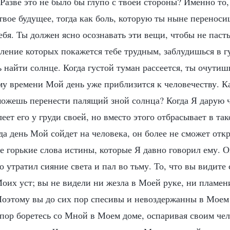
Разве это не было бы глупо с твоей стороны? Именно то,
твое будущее, тогда как боль, которую ты ныне перенос
ебя. Ты должен ясно осознавать эти вещи, чтобы не паст
ление которых покажется тебе трудным, заблудишься в г
 найти солнце. Когда густой туман рассеется, ты очутишь
ому времени Мой день уже приблизится к человечеству. 
можешь перенести палящий зной солнца? Когда Я дарую 
еет его у груди своей, но вместо этого отбрасывает в так
гда день Мой сойдет на человека, он более не сможет отк
е горькие слова истины, которые Я давно говорил ему. О
о утратил сияние света и пал во тьму. То, что вы видите 
оих уст; вы не видели ни жезла в Моей руке, ни пламен
Поэтому вы до сих пор спесивы и невоздержанны в Моем
 пор боретесь со Мной в Моем доме, оспаривая своим че