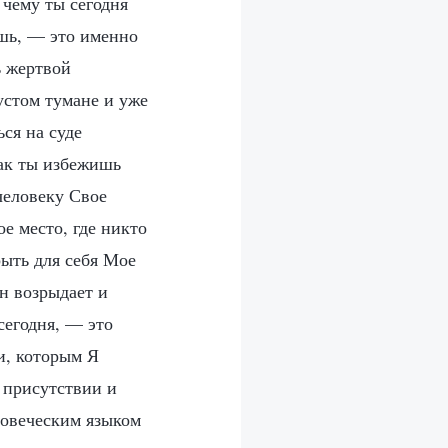
 чему ты сегодня
ишь, — это именно
ь жертвой
устом тумане и уже
ся на суде
Как ты избежишь
человеку Свое
ое место, где никто
рыть для себя Мое
н возрыдает и
сегодня, — это
и, которым Я
 присутствии и
ловеческим языком