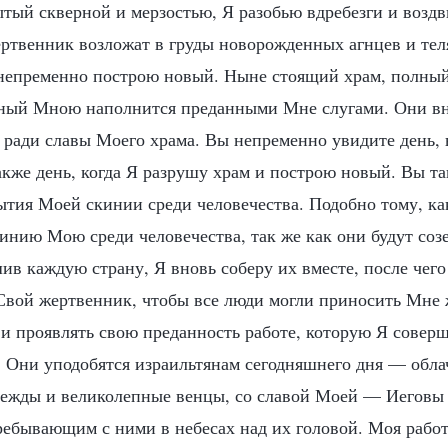
тый скверной и мерзостью, Я разобью вдребезги и воздв
ртвенник возложат в груды новорожденных агнцев и тел
непременно построю новый. Ныне стоящий храм, полный
нный Мною наполнится преданными Мне слугами. Они вн
 ради славы Моего храма. Вы непременно увидите день, 
также день, когда Я разрушу храм и построю новый. Вы т
ытия Моей скинии среди человечества. Подобно тому, к
кинию Мою среди человечества, так же как они будут соз
ив каждую страну, Я вновь соберу их вместе, после чег
Свой жертвенник, чтобы все люди могли приносить Мне 
и проявлять свою преданность работе, которую Я совер
. Они уподобятся израильтянам сегодняшнего дня — обла
ежды и великолепные венцы, со славой Моей — Иеговы 
ебывающим с ними в небесах над их головой. Моя работ