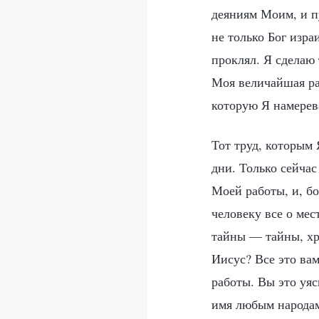
деяниям Моим, и пу
не только Бог изра
проклял. Я сделаю 
Моя величайшая ра
которую Я намерев
Тот труд, которым
дни. Только сейчас
Моей работы, и, б
человеку все о мес
тайны — тайны, хр
Иисус? Все это ва
работы. Вы это уя
имя любым народам