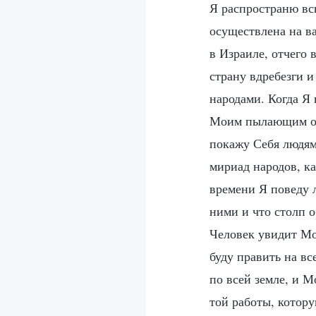
Я распространю вс
осуществлена на в
в Израиле, отчего 
страну вдребезги и
народами. Когда Я
Моим пылающим огн
покажу Себя людям 
мириад народов, ка
времени Я поведу л
ними и что столп о
Человек увидит Мой
буду править на в
по всей земле, и М
той работы, котор