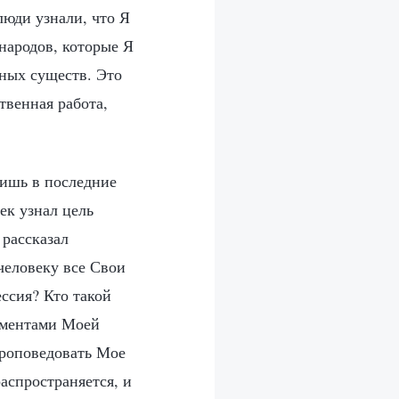
люди узнали, что Я
 народов, которые Я
нных существ. Это
твенная работа,
лишь в последние
ек узнал цель
 рассказал
 человеку все Свои
ссия? Кто такой
оментами Моей
проповедовать Мое
спространяется, и