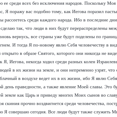
ю ее среди всех без исключения народов. Поскольку Моя
ас, Я поражу вас подобно тому, как Иегова поразил паст
вы рассеетесь среди каждого народа. Ибо в последние д
 сделаю так, что люди в них будут перераспределены ме
 вновь вернусь, все страны уже будут поделены по гран
ем. И тогда Я по-новому явлю Себя человечеству в вид
открыто в образе Святого, которого они никогда не виде
к Я, Иегова, некогда ходил среди разных колен Израилев
юдей в их жизни на земле, и они непременно узрят, что
блачный в воздухе ведет их в их жизни, ибо Я явлю Себя
 день праведности, а также явление Моей славы. Это бу
сей земле как Царь и приведу многих Моих сынов во слав
оя скиния прочно воздвигнется среди человечества, пост
ую Я совершаю сегодня. Все люди будут также служить Мн