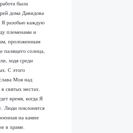
 работа была
ырей дома Давидова
ни Я разобью каждую
жду племенами и
ицам, проложенным
е палящего солнца,
ли, ходя среди
ых. С этого
 слава Моя над
 в святых местах.
дет время, когда Я
у. Люди поклонятся
роенная на камне
е в храме.