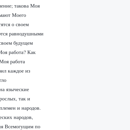
ление; такова Моя
имают Моего
тятся о своем
аются равнодушными
 своем будущем
Моя работа? Как
 Моя работа
зил каждое из
гло
 на языческие
рослых, так и
племен и народов.
еских народов,
еня Всемогущим по