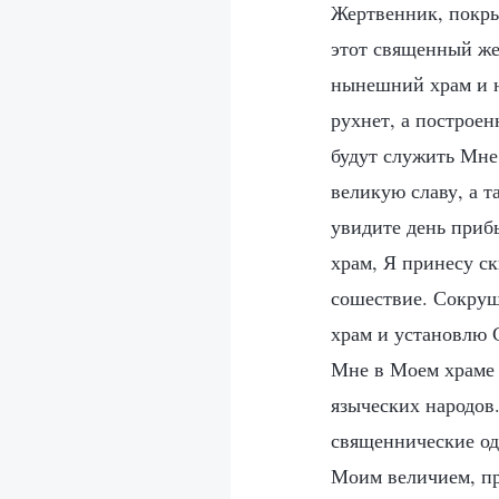
Жертвенник, покры
этот священный же
нынешний храм и 
рухнет, а построе
будут служить Мне
великую славу, а 
увидите день приб
храм, Я принесу с
сошествие. Сокруш
храм и установлю 
Мне в Моем храме 
языческих народов
священнические од
Моим величием, пр