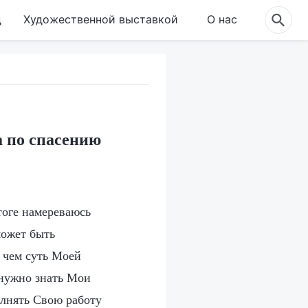
д
Художественной выставкой
О нас
а по спасению
тоге намереваюсь
может быть
 чем суть Моей
 нужно знать Мои
олнять Свою работу