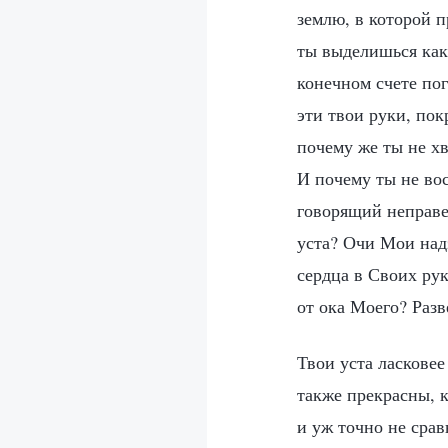
землю, в которой 
ты выделишься как
конечном счете по
эти твои руки, пок
почему же ты не х
И почему ты не во
говорящий неправед
уста? Очи Мои над
сердца в Своих рук
от ока Моего? Раз
Твои уста ласковее
также прекрасны, к
и уж точно не срав