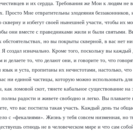
честивцев и их сердца. Требования же Мои к людям не в
х. Просто Мне отвратительны злодеяния беззаконников, 
ю скверну и избегут своей нынешней участи, чтобы их м
тобы они вместе с праведниками жили и были святыми. В
 обстоятельствах, но вы покрыты скверной, в вас нет н
 Я создал изначально. Кроме того, поскольку вы каждый
 и делаете то, что делают они, и говорите то, что говор
 язык и уста, пропитаны их нечистотами, настолько, чт
 вас ни единой частицы, которую можно использовать дл
, как ломовой скот, тянете кабальное существование на э
ы полны радости и живете свободно и легко. Вы плаваете 
ете, что вас постигла такая участь. Каждый день ты общ
ло с «фекалиями». Жизнь у тебя совсем низменная, но т
ествуешь отнюдь не в человеческом мире и что сам собо