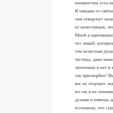
ненавистны уста не
Я ожидаю от святы
они отвергнут сво
от нечестивцев, ч
Мной в одинаковых
тех людей, которых
тем нечистым духам
частица, даже ваши
запятнаны и нет в
так прискорбно! Вы
вас не огорчает, в
но так и не понима
духами и имеешь де
осознаешь, что сущ