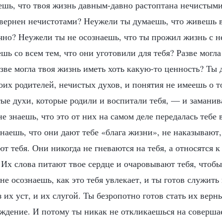
ешь, что твоя жизнь давным-давно растоптана нечистыми
квернен нечистотами? Неужели ты думаешь, что живешь в
учно? Неужели ты не осознаешь, что ты прожил жизнь с 
шь со всем тем, что они уготовили для тебя? Разве могла
зве могла твоя жизнь иметь хоть какую-то ценность? Ты 
их родителей, нечистых духов, и понятия не имеешь о то
ые духи, которые родили и воспитали тебя, — и заманив
е знаешь, что это от них на самом деле передалась тебе 
наешь, что они дают тебе «блага жизни», не наказывают, 
т тебя. Они никогда не гневаются на тебя, а относятся к
Их слова питают твое сердце и очаровывают тебя, чтобы 
 не осознаешь, как это тебя увлекает, и ты готов служит
з их уст, и их слугой. Ты безропотно готов стать их верн
уждение. И потому ты никак не откликаешься на соверш