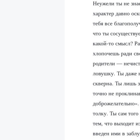
Неужели ты не зна
характер давно ос
тебя все благопол
что ты сосуществуе
какой-то смысл? Ра
хлопочешь ради сво
родители — нечист
ловушку. Ты даже н
скверна. Ты лишь з
точно не проклинаю
доброжелательно». 
толку. Ты сам того
тем, что выходит и
введен ими в забл