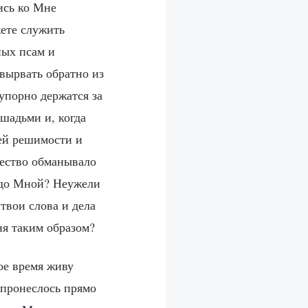
ись ко Мне
ете служить
ных псам и
вырвать обратно из
упорно держатся за
шадьми и, когда
ней решимости и
щество обманывало
едо Мной? Неужели
твои слова и дела
я таким образом?
гое время живу
 пронеслось прямо