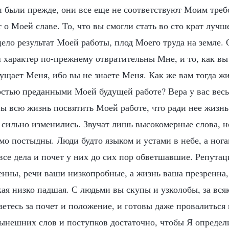
и были прежде, они все еще не соответствуют Моим треб
 о Моей славе. То, что вы смогли стать во сто крат луч
ело результат Моей работы, плод Моего труда на земле.
ш характер по-прежнему отвратительны Мне, и то, как вы
ущает Меня, ибо вы не знаете Меня. Как же вам тогда ж
остью преданными Моей будущей работе? Вера у вас вес
вы всю жизнь посвятить Моей работе, что ради нее жизнь
 сильно изменились. Звучат лишь высокомерные слова, 
мо постыдны. Люди будто языком и устами в небе, а ног
все дела и почет у них до сих пор обветшавшие. Репутац
нны, речи ваши низкопробные, а жизнь ваша презренна,
кая низко падшая. С людьми вы скупы и узколобы, за вся
зетесь за почет и положение, и готовы даже провалиться в
ынешних слов и поступков достаточно, чтобы Я определ