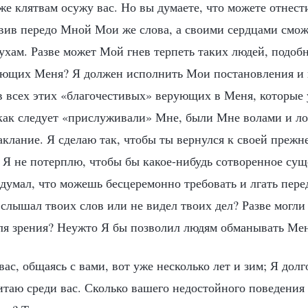
же клятвам осужу вас. Но вы думаете, что можете отнест
авив передо Мной Мои же слова, а своими сердцами смож
ухам. Разве может Мой гнев терпеть таких людей, подоб
ющих Меня? Я должен исполнить Мои постановления и 
в всех этих «благочестивых» верующих в Меня, которые 
 как следует «прислуживали» Мне, были Мне волами и ло
аклание. Я сделаю так, чтобы ты вернулся к своей преж
 Я не потерплю, чтобы бы какое-нибудь сотворенное су
думал, что можешь бесцеремонно требовать и лгать пер
 слышал твоих слов или не видел твоих дел? Разве могли 
ля зрения? Неужто Я бы позволил людям обманывать Мен
ас, общаясь с вами, вот уже несколько лет и зим; Я дол
битаю среди вас. Сколько вашего недостойного поведения