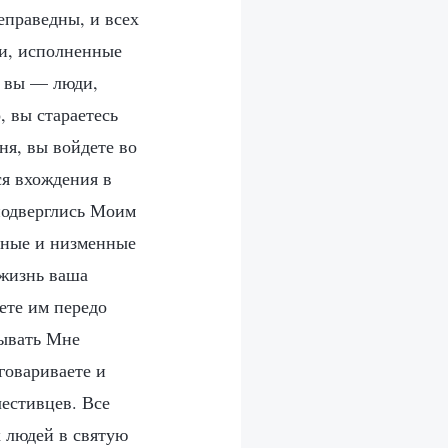
еправедны, и всех
ши, исполненные
то вы — люди,
, вы стараетесь
ня, вы войдете во
ся вхождения в
 подверглись Моим
нные и низменные
 жизнь ваша
ете им передо
тывать Мне
говариваете и
честивцев. Все
 людей в святую