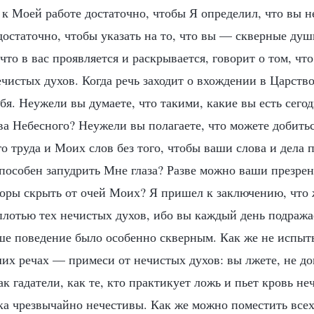
к Моей работе достаточно, чтобы Я определил, что вы н
достаточно, чтобы указать на то, что вы — скверные ду
 что в вас проявляется и раскрывается, говорит о том, ч
истых духов. Когда речь заходит о вхождении в Царство
бя. Неужели вы думаете, что такими, какие вы есть сегод
ва Небесного? Неужели вы полагаете, что можете добить
о труда и Моих слов без того, чтобы ваши слова и дела
пособен запудрить Мне глаза? Разве можно ваши презре
воры скрыть от очей Моих? Я пришел к заключению, что
плотью тех нечистых духов, ибо вы каждый день подража
е поведение было особенно скверным. Как же не испы
их речах — примеси от нечистых духов: вы лжете, не до
к гадатели, как те, кто практикует ложь и пьет кровь не
ка чрезвычайно нечестивы. Как же можно поместить всех