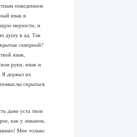
естным поведением
бный язык в
щую мерзости, и
ю душу в ад. Так
окрытые скверной?
твой язык,
свои руки, язык и
й Я держал их
о помыслы скрыться
сть даже уста твои
рое, как у ливанок,
 лживо! Мне только