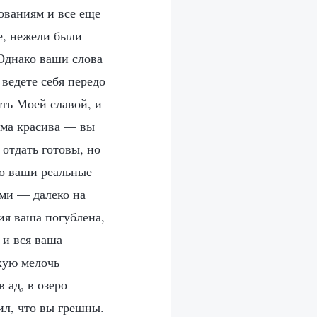
ованиям и все еще
ше, нежели были
 Однако ваши слова
 ведете себя передо
ить Моей славой, и
ьма красива — вы
 отдать готовы, но
но ваши реальные
ами — далеко на
ия ваша погублена,
 и вся ваша
кую мелочь
 ад, в озеро
ил, что вы грешны.