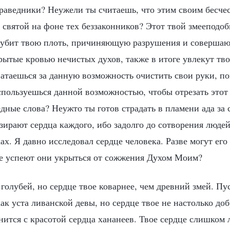
праведники? Неужели ты считаешь, что этим своим бесч
 святой на фоне тех беззаконников? Этот твой змееподо
губит твою плоть, причиняющую разрушения и совершаю
рытые кровью нечистых духов, также в итоге увлекут тво
ватаешься за данную возможность очистить свои руки, п
спользуешься данной возможностью, чтобы отрезать этот 
ные слова? Неужто ты готов страдать в пламени ада за 
зирают сердца каждого, ибо задолго до сотворения люде
ах. Я давно исследовал сердце человека. Разве могут ег
ве успеют они укрыться от сожжения Духом Моим?
 голубей, но сердце твое коварнее, чем древний змей. Пу
ак уста ливанской девы, но сердце твое не настолько доб
нится с красотой сердца хананеев. Твое сердце слишком