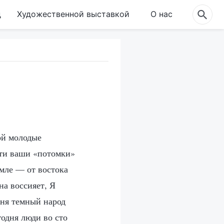
д
Художественной выставкой
О нас
ой молодые
 эти ваши «потомки»
мле — от востока
на воссияет, Я
еня темный народ
годня люди во сто