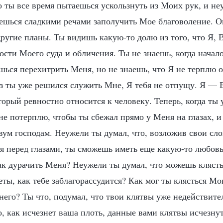
 ты все время пытаешься ускользнуть из Моих рук, и не
ешься сладкими речами заполучить Мое благоволение. Ок
другие планы. Ты видишь какую-то долю из того, что Я, 
ости Моего суда и обличения. Ты не знаешь, когда начал
шься перехитрить Меня, но не знаешь, что Я не терплю о
аз ты уже решился служить Мне, Я тебя не отпущу. Я — 
торый ревностно относится к человеку. Теперь, когда ты
 не потерплю, чтобы ты сбежал прямо у Меня на глазах, и
ум господам. Неужели ты думал, что, возложив свои сло
я перед глазами, ты сможешь иметь еще какую-то любовь
ак дурачить Меня? Неужели ты думал, что можешь кляст
еты, как тебе заблагорассудится? Как мог ты клясться М
его? Ты что, подумал, что твои клятвы уже недействите
о, как исчезнет ваша плоть, данные вами клятвы исчезнут