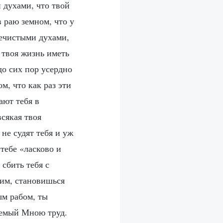
 духами, что твой
 раю земном, что у
нечистыми духами,
 твоя жизнь иметь
до сих пор усердно
м, что как раз эти
ают тебя в
всякая твоя
не судят тебя и уж
 тебе «ласково и
сбить тебя с
ь им, становишься
ым рабом, ты
аемый Мною труд.