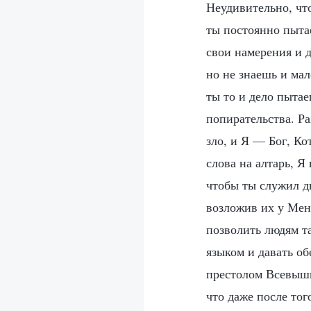
Неудивительно, что
ты постоянно пыта
свои намерения и 
но не знаешь и мал
ты то и дело пытае
попирательства. Р
зло, и Я — Бог, Ко
слова на алтарь, Я
чтобы ты служил дв
возложив их у Мен
позволить людям т
языком и давать об
престолом Всевышн
что даже после тог