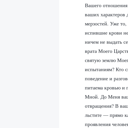
Вашего отношения 
ваших характеров 
мерзостей. Уже то,
испившие крови неч
ничем не выдать се
врата Моего Царст
святую землю Моег
испытаниям? Кто с
поведение и разго
питаема кровью и 
Мной. До Меня ваш
отвращения? В ваш
льстите — прямо ка
проявления челове