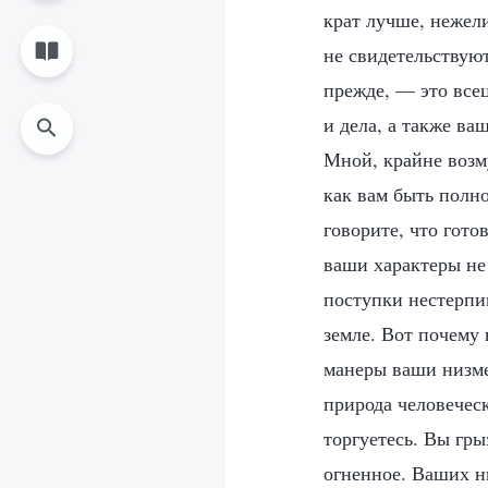
крат лучше, нежел
не свидетельствуют
прежде, — это всец
и дела, а также ва
Мной, крайне возм
как вам быть полн
говорите, что гото
ваши характеры не
поступки нестерпи
земле. Вот почему 
манеры ваши низме
природа человечес
торгуетесь. Вы гры
огненное. Ваших н