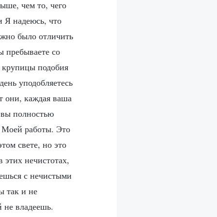
ыше, чем то, чего
и Я надеюсь, что
ожно было отличить
ы пребываете со
и крупицы подобия
 день уподобляетесь
ят они, каждая ваша
о вы полностью
я Моей работы. Это
том свете, но это
в этих нечистотах,
аешься с нечистыми
ы так и не
й не владеешь.