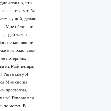
удивительно, что
азывается, у тебя
Всемогущий, делаю,
ось Мое обличение,
т людей такого
Бог, ненавидящий
 уже возложил свои
 не потерплю,
ва на Мой алтарь,
? Разве могу Я
ься Мне своим
оим престолом,
льны? Говорю вам,
ь не могут. В