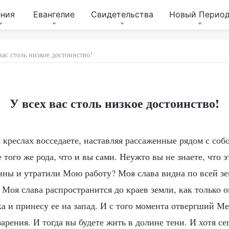
ения
Евангелие
Свидетельства
Новый Перио
вас столь низкое достоинство!
У всех вас столь низкое достоинство!
 креслах восседаете, наставляя рассаженные рядом с соб
 того же рода, что и вы сами. Неужто вы не знаете, что
нны и утратили Мою работу? Моя слава видна по всей зе
а Моя слава распространится до краев земли, как только о
ка и принесу ее на запад. И с того момента отвергший М
арения. И тогда вы будете жить в долине тени. И хотя се