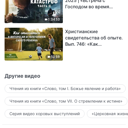
2025 | «Встреча с
Господом во время
катастроф» (часть II) |
Наступают великие
1:34:53
бедствия. Кто может
Христианские
обрести Божье
свидетельства об опыте.
спасение?
Вып. 746: «Как
относиться к интересам
и увлечениям своего
50:59
ребенка»
Другие видео
Чтения из книги «Слово, том I. Божье явление и работа»
Чтения из книги «Слово, том VII. О стремлении к истине»
Серия видео хоровых выступлений
«Церковная жизнь