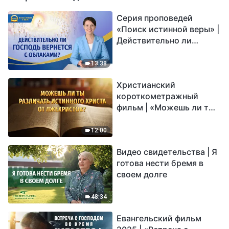
Серия проповедей
«Поиск истинной веры» |
Действительно ли
Господь вернется с
облаками?
13:38
Христианский
короткометражный
фильм | «Можешь ли ты
различать истинного
Христа от лжехристов?»
12:00
Видео свидетельства | Я
готова нести бремя в
своем долге
48:34
Евангельский фильм