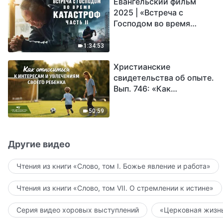
Евангельский фильм
2025 | «Встреча с
Господом во время
катастроф» (часть II) |
Наступают великие
1:34:53
бедствия. Кто может
Христианские
обрести Божье
свидетельства об опыте.
спасение?
Вып. 746: «Как
относиться к интересам
и увлечениям своего
50:59
ребенка»
Другие видео
Чтения из книги «Слово, том I. Божье явление и работа»
Чтения из книги «Слово, том VII. О стремлении к истине»
Серия видео хоровых выступлений
«Церковная жизнь