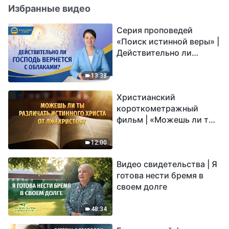
Избранные видео
Серия проповедей
«Поиск истинной веры» |
Действительно ли
Господь вернется с
облаками?
13:38
Христианский
короткометражный
фильм | «Можешь ли ты
различать истинного
Христа от лжехристов?»
12:00
Видео свидетельства | Я
готова нести бремя в
своем долге
48:34