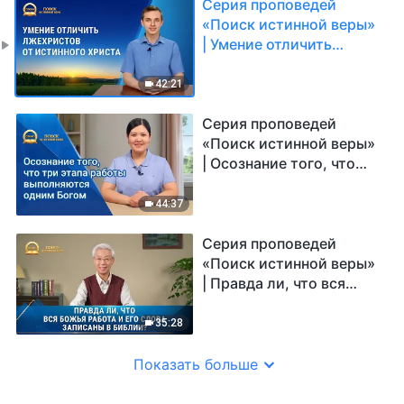
Серия проповедей
«Поиск истинной веры»
| Умение отличить
лжехристов от
истинного Христа
42:21
Серия проповедей
«Поиск истинной веры»
| Осознание того, что
три этапа работы
выполняются одним
44:37
Богом
Серия проповедей
«Поиск истинной веры»
| Правда ли, что вся
Божья работа и Его
слова записаны в
35:28
Библии?
Показать больше