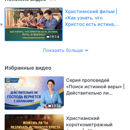
Христианский фильм |
«Как узнать, что
Христос есть истина,
путь и жизнь?»
(Рекомендованный
19:14
видеофрагмент)
Показать больше
Избранные видео
Серия проповедей
«Поиск истинной веры» |
Действительно ли
Господь вернется с
облаками?
13:38
Христианский
короткометражный