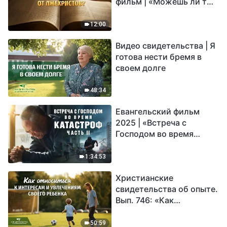
фильм | «Можешь ли ты
различать истинного
Христа от лжехристов?»
12:00
Видео свидетельства | Я
готова нести бремя в
своем долге
48:34
Евангельский фильм
2025 | «Встреча с
Господом во время
катастроф» (часть II) |
Наступают великие
1:34:53
бедствия. Кто может
Христианские
обрести Божье
свидетельства об опыте.
спасение?
Вып. 746: «Как
относиться к интересам
и увлечениям своего
50:59