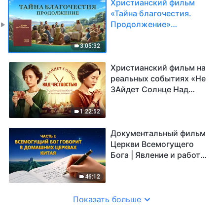
Христианский фильм
«Тайна благочестия.
Продолжение»
распространение
Евангелия Господа
3:05:32
Иисуса
Христианский фильм на
реальных событиях «Не
ЗАйдет Солнце Над
Честностью»
1:22:52
Документальный фильм
Церкви Всемогущего
Бога | Явление и работа
Всемогущего Бога
(часть 1) Русская
46:12
озвучка
Показать больше