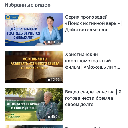
Избранные видео
Серия проповедей
«Поиск истинной веры» |
Действительно ли
Господь вернется с
облаками?
13:38
Христианский
короткометражный
фильм | «Можешь ли ты
различать истинного
Христа от лжехристов?»
12:00
Видео свидетельства | Я
готова нести бремя в
своем долге
48:34