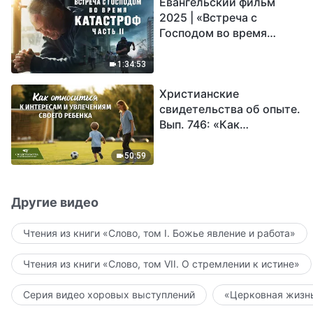
Евангельский фильм
2025 | «Встреча с
Господом во время
катастроф» (часть II) |
Наступают великие
1:34:53
бедствия. Кто может
Христианские
обрести Божье
свидетельства об опыте.
спасение?
Вып. 746: «Как
относиться к интересам
и увлечениям своего
50:59
ребенка»
Другие видео
Чтения из книги «Слово, том I. Божье явление и работа»
Чтения из книги «Слово, том VII. О стремлении к истине»
Серия видео хоровых выступлений
«Церковная жизнь