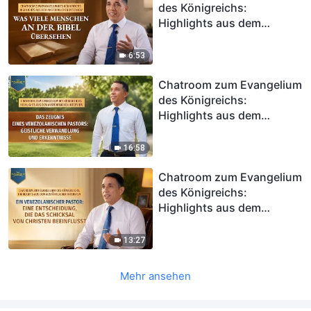
nachzuforschen?
des Königreichs:
Highlights aus dem
ausführlichen Interview |
Was viele Menschen an der
6:53
Bibel übersehen
Chatroom zum Evangelium
des Königreichs:
Highlights aus dem
ausführlichen Interview |
Das Zeugnis eines
16:58
venezolanischen Pastors:
Geistliche Verwandlung
Chatroom zum Evangelium
und Erkenntnisse
des Königreichs:
Highlights aus dem
ausführlichen Interview |
Ein venezolanischer
13:27
Pastor: Eine Entscheidung,
die das Schicksal von
Mehr ansehen
Christen beeinflusst