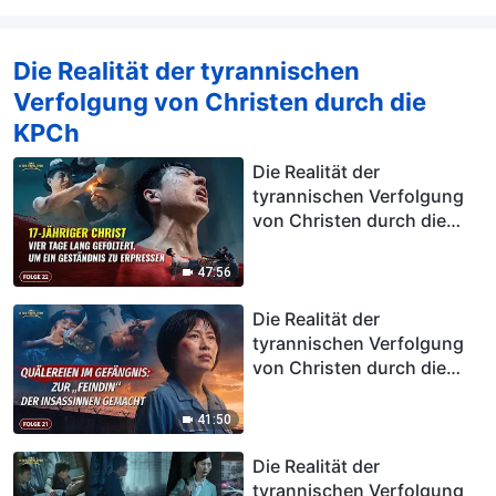
Die Realität der tyrannischen
Verfolgung von Christen durch die
KPCh
Die Realität der
tyrannischen Verfolgung
von Christen durch die
KPCh, Folge 22: 17-jähriger
Christ vier Tage lang
47:56
gefoltert, um ein
Geständnis zu erpressen
Die Realität der
tyrannischen Verfolgung
von Christen durch die
KPCh, Folge 21: Quälereien
im Gefängnis: Zur „Feindin“
41:50
der Insassinnen gemacht
Die Realität der
tyrannischen Verfolgung