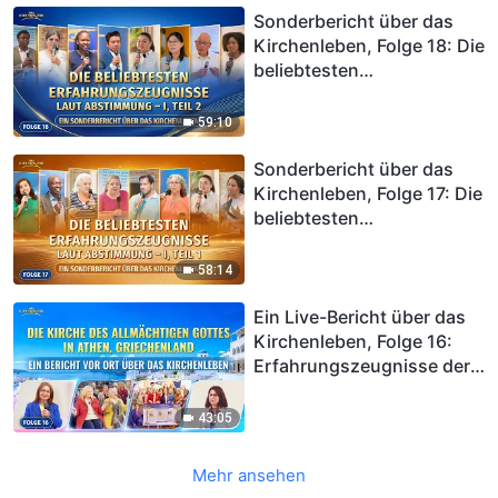
Misserfolgen und
Sonderbericht über das
Rückschlägen wachsen
Kirchenleben, Folge 18: Die
beliebtesten
Erfahrungszeugnisse laut
Abstimmung – I, Teil 2
59:10
Sonderbericht über das
Kirchenleben, Folge 17: Die
beliebtesten
Erfahrungszeugnisse laut
Abstimmung – I, Teil 1
58:14
Ein Live-Bericht über das
Kirchenleben, Folge 16:
Erfahrungszeugnisse der
Kirche des Allmächtigen
Gottes in Athen,
43:05
Griechenland: Gericht
erfahren und von Sünde
Mehr ansehen
gereinigt werden