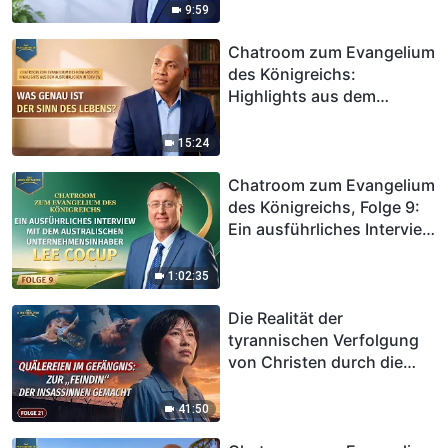
Sein Leben verändert sich
9:59
komplett, nachdem er
seinen stressigen
Chatroom zum Evangelium
Arbeitsplatz verlässt
des Königreichs:
Highlights aus dem
ausführlichen Interview |
Was genau ist der Sinn des
15:24
Lebens?
Chatroom zum Evangelium
des Königreichs, Folge 9:
Ein ausführliches Interview
mit dem australischen
Unternehmensinhaber Lee
1:02:35
Cocup
Die Realität der
tyrannischen Verfolgung
von Christen durch die
KPCh, Folge 21: Quälereien
im Gefängnis: Zur „Feindin“
41:50
der Insassinnen gemacht