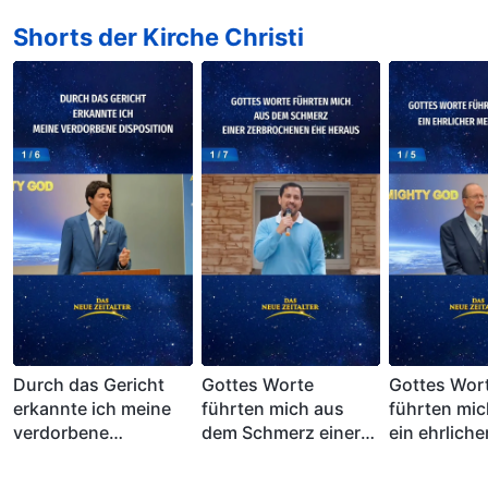
Shorts der Kirche Christi
Durch das Gericht
Gottes Worte
Gottes Wor
erkannte ich meine
führten mich aus
führten mic
verdorbene
dem Schmerz einer
ein ehrlich
Disposition (1/6)
zerbrochenen Ehe
zu sein (1/5
heraus (1/7)