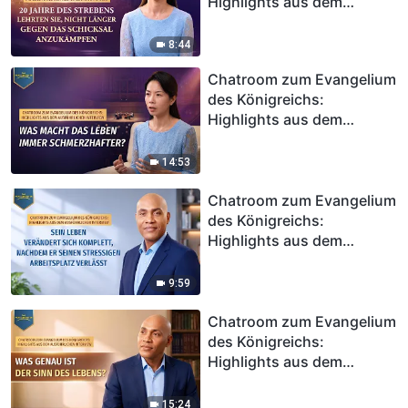
Highlights aus dem
ausführlichen Interview |
20 Jahre des Strebens
8:44
lehrten sie, nicht länger
Chatroom zum Evangelium
gegen das Schicksal
des Königreichs:
anzukämpfen
Highlights aus dem
ausführlichen Interview |
Was macht das Leben
14:53
immer schmerzhafter?
Chatroom zum Evangelium
des Königreichs:
Highlights aus dem
ausführlichen Interview |
Sein Leben verändert sich
9:59
komplett, nachdem er
seinen stressigen
Chatroom zum Evangelium
Arbeitsplatz verlässt
des Königreichs:
Highlights aus dem
ausführlichen Interview |
Was genau ist der Sinn des
15:24