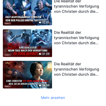
verurteilt
KPCh zum Invaliden
Die Realität der
tyrannischen Verfolgung
von Christen durch die
KPCh, Folge 13: Fast
achtzigjährige Christin von
32:01
der Polizei brutal gefoltert
Die Realität der
tyrannischen Verfolgung
von Christen durch die
KPCh, Folge 12:
Kirchenleiter neun Tage
31:59
nach der Verhaftung zu
Tode gefoltert
Die Realität der
tyrannischen Verfolgung
von Christen durch die
KPCh, Folge 11: Eine
Christin ist fünf Jahre in
36:39
Haft, weil sie an ihrem
Glauben festhält
Mehr ansehen