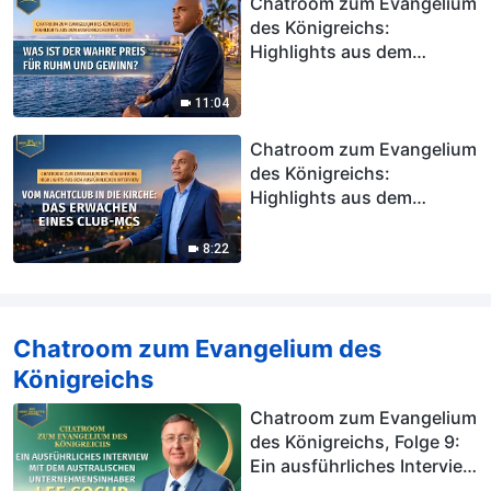
Chatroom zum Evangelium
des Königreichs:
Highlights aus dem
ausführlichen Interview |
Was ist der wahre Preis für
11:04
Ruhm und Gewinn?
Chatroom zum Evangelium
des Königreichs:
Highlights aus dem
ausführlichen Interview |
Vom Nachtclub in die
8:22
Kirche: Das Erwachen
eines Club-MCs
Chatroom zum Evangelium des
Königreichs
Chatroom zum Evangelium
des Königreichs, Folge 9:
Ein ausführliches Interview
mit dem australischen