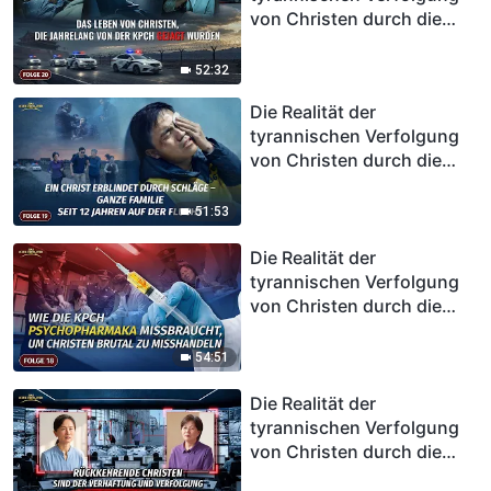
von Christen durch die
KPCh, Folge 20: Das Leben
von Christen, die jahrelang
52:32
von der KPCh gejagt
Die Realität der
wurden
tyrannischen Verfolgung
von Christen durch die
KPCh, Folge 19: Ein Christ
erblindet durch Schläge –
51:53
ganze Familie seit 12
Jahren auf der Flucht
Die Realität der
tyrannischen Verfolgung
von Christen durch die
KPCh, Folge 18: Wie die
KPCh Psychopharmaka
54:51
missbraucht, um Christen
brutal zu misshandeln
Die Realität der
tyrannischen Verfolgung
von Christen durch die
KPCh, Folge 17: