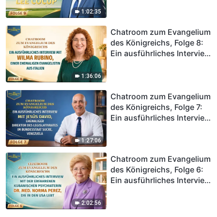
Unternehmensinhaber Lee
1:02:35
Cocup
Chatroom zum Evangelium
des Königreichs, Folge 8:
Ein ausführliches Interview
mit Wilma Rubino, einer
ehemaligen Evangelistin
1:36:06
aus Italien
Chatroom zum Evangelium
des Königreichs, Folge 7:
Ein ausführliches Interview
mit Jesús David,
ehemaliger Direktor des
1:27:06
Legislativrates im
Chatroom zum Evangelium
Bundesstaat Sucre,
des Königreichs, Folge 6:
Venezuela
Ein ausführliches Interview
mit der erfahrenen
kubanischen Psychiaterin
2:02:56
Dr. med. Norma Perez, die