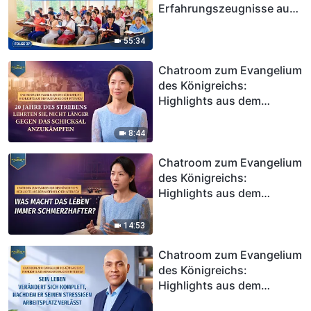
Erfahrungszeugnisse aus
der Kirche des
Allmächtigen Gottes in
55:34
Chiang Mai, Thailand:
Gottes Gericht zu erleben,
Chatroom zum Evangelium
ist wirklich kostbar
des Königreichs:
Highlights aus dem
ausführlichen Interview |
20 Jahre des Strebens
8:44
lehrten sie, nicht länger
gegen das Schicksal
Chatroom zum Evangelium
anzukämpfen
des Königreichs:
Highlights aus dem
ausführlichen Interview |
Was macht das Leben
14:53
immer schmerzhafter?
Chatroom zum Evangelium
des Königreichs:
Highlights aus dem
ausführlichen Interview |