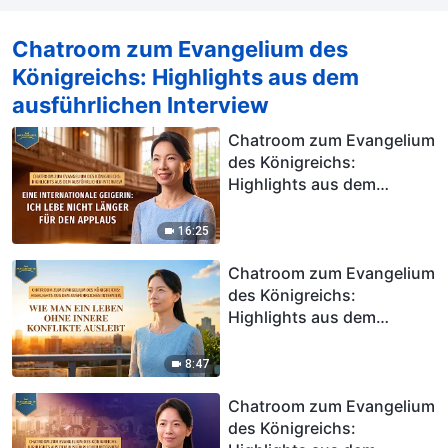
Chatroom zum Evangelium des
Königreichs: Highlights aus dem
ausführlichen Interview
Chatroom zum Evangelium
des Königreichs:
Highlights aus dem
ausführlichen Interview |
Eine internationale
16:25
Geigerin: Ich lebe nicht
länger für den Applaus
Chatroom zum Evangelium
des Königreichs:
Highlights aus dem
ausführlichen Interview |
Wie man ein Leben ohne
8:47
innere Konflikte auslebt
Chatroom zum Evangelium
des Königreichs: