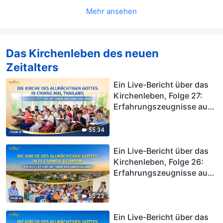
in den USA lebt
Mehr ansehen
Das Kirchenleben des neuen
Zeitalters
Ein Live-Bericht über das
Kirchenleben, Folge 27:
Erfahrungszeugnisse aus
der Kirche des
Allmächtigen Gottes in
55:34
Chiang Mai, Thailand:
Gottes Gericht zu erleben,
Ein Live-Bericht über das
ist wirklich kostbar
Kirchenleben, Folge 26:
Erfahrungszeugnisse aus
der Kirche des
Allmächtigen Gottes in El
55:23
Carmen, Ecuador: Endlich
einen Weg finden, von
Ein Live-Bericht über das