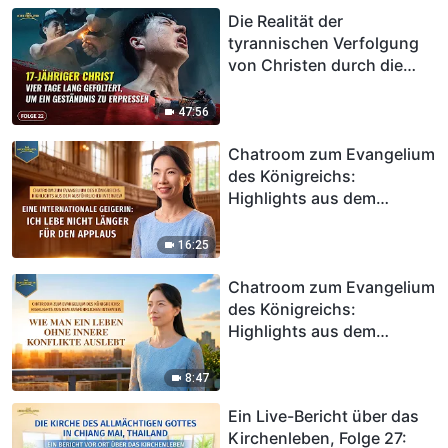
Die Realität der
tyrannischen Verfolgung
von Christen durch die
KPCh, Folge 22: 17-jähriger
Christ vier Tage lang
47:56
gefoltert, um ein
Geständnis zu erpressen
Chatroom zum Evangelium
des Königreichs:
Highlights aus dem
ausführlichen Interview |
Eine internationale
16:25
Geigerin: Ich lebe nicht
länger für den Applaus
Chatroom zum Evangelium
des Königreichs:
Highlights aus dem
ausführlichen Interview |
Wie man ein Leben ohne
8:47
innere Konflikte auslebt
Ein Live-Bericht über das
Kirchenleben, Folge 27: