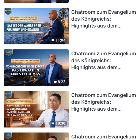
Lebens?
Chatroom zum Evangelium
des Königreichs:
Highlights aus dem
ausführlichen Interview |
Was ist der wahre Preis für
11:04
Ruhm und Gewinn?
Chatroom zum Evangelium
des Königreichs:
Highlights aus dem
ausführlichen Interview |
Vom Nachtclub in die
8:22
Kirche: Das Erwachen
eines Club-MCs
Chatroom zum Evangelium
des Königreichs:
Highlights aus dem
ausführlichen Interview |
Warum weigern sich so
10:30
viele Menschen
zuzuhören, zu lesen oder
Chatroom zum Evangelium