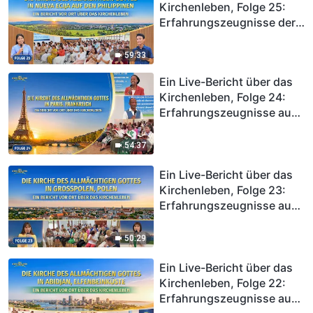
Sünden gereinigt zu
Kirchenleben, Folge 25:
werden
Erfahrungszeugnisse der
Kirche des Allmächtigen
Gottes in Nueva Ecija auf
59:33
den Philippinen: Nur wer
Ein Live-Bericht über das
die Wahrheit praktiziert
Kirchenleben, Folge 24:
und versteht, kann Freiheit
Erfahrungszeugnisse aus
und Befreiung erlangen
der Kirche des
Allmächtigen Gottes in
54:37
Paris, Frankreich: Nur
durch das Erfahren von
Ein Live-Bericht über das
Gericht und Züchtigung
Kirchenleben, Folge 23:
kann die Wurzel des
Erfahrungszeugnisse aus
Sündigens beseitigt
der Kirche des
werden
Allmächtigen Gottes in
50:29
Großpolen in Polen: Ein
ehrlicher Mensch sein und
Ein Live-Bericht über das
im Licht leben
Kirchenleben, Folge 22:
Erfahrungszeugnisse aus