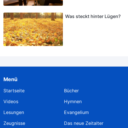
Was steckt hinter Lügen?
Menü
Startseite
Bücher
Videos
Hymnen
Lesungen
Evangelium
Zeugnisse
Das neue Zeitalter