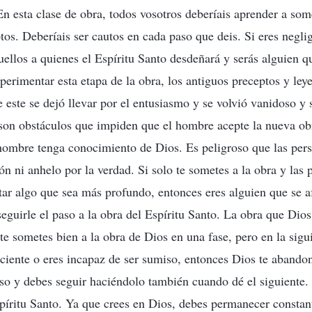
En esta clase de obra, todos vosotros deberíais aprender a som
tos. Deberíais ser cautos en cada paso que deis. Si eres negli
uellos a quienes el Espíritu Santo desdeñará y serás alguien qu
perimentar esta etapa de la obra, los antiguos preceptos y ley
 este se dejó llevar por el entusiasmo y se volvió vanidoso y s
son obstáculos que impiden que el hombre acepte la nueva ob
hombre tenga conocimiento de Dios. Es peligroso que las per
n ni anhelo por la verdad. Si solo te sometes a la obra y las p
tar algo que sea más profundo, entonces eres alguien que se af
eguirle el paso a la obra del Espíritu Santo. La obra que Dios 
 te sometes bien a la obra de Dios en una fase, pero en la sigu
iciente o eres incapaz de ser sumiso, entonces Dios te abando
so y debes seguir haciéndolo también cuando dé el siguiente.
píritu Santo. Ya que crees en Dios, debes permanecer constan