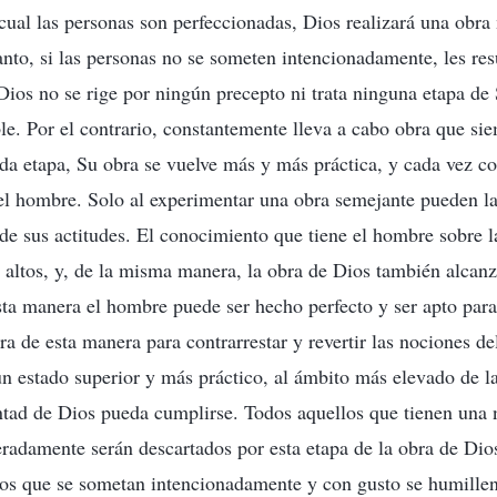
la cual las personas son perfeccionadas, Dios realizará una obr
nto, si las personas no se someten intencionadamente, les resu
 Dios no se rige por ningún precepto ni trata ninguna etapa d
e. Por el contrario, constantemente lleva a cabo obra que si
a etapa, Su obra se vuelve más y más práctica, y cada vez c
el hombre. Solo al experimentar una obra semejante pueden la
 de sus actitudes. El conocimiento que tiene el hombre sobre l
 altos, y, de la misma manera, la obra de Dios también alcanz
sta manera el hombre puede ser hecho perfecto y ser apto para
ra de esta manera para contrarrestar y revertir las nociones de
 un estado superior y más práctico, al ámbito más elevado de la
luntad de Dios pueda cumplirse. Todos aquellos que tienen una 
radamente serán descartados por esta etapa de la obra de Dios
los que se sometan intencionadamente y con gusto se humillen