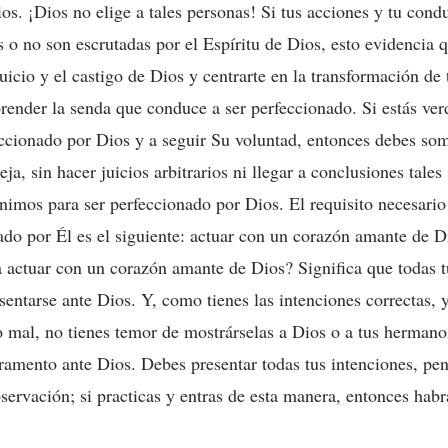
os. ¡Dios no elige a tales personas! Si tus acciones y tu con
s o no son escrutadas por el Espíritu de Dios, esto evidencia 
juicio y el castigo de Dios y centrarte en la transformación de 
ender la senda que conduce a ser perfeccionado. Si estás ve
eccionado por Dios y a seguir Su voluntad, entonces debes som
eja, sin hacer juicios arbitrarios ni llegar a conclusiones tale
ínimos para ser perfeccionado por Dios. El requisito necesario
ado por Él es el siguiente: actuar con un corazón amante de D
a actuar con un corazón amante de Dios? Significa que todas t
entarse ante Dios. Y, como tienes las intenciones correctas, y
o mal, no tienes temor de mostrárselas a Dios o a tus hermano
uramento ante Dios. Debes presentar todas tus intenciones, pe
servación; si practicas y entras de esta manera, entonces hab