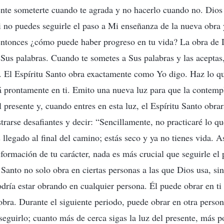
te someterte cuando te agrada y no hacerlo cuando no. Dios 
i no puedes seguirle el paso a Mi enseñanza de la nueva obra 
 entonces ¿cómo puede haber progreso en tu vida? La obra de 
e Sus palabras. Cuando te sometes a Sus palabras y las aceptas,
i. El Espíritu Santo obra exactamente como Yo digo. Haz lo qu
á prontamente en ti. Emito una nueva luz para que la contempl
 presente y, cuando entres en esta luz, el Espíritu Santo obrar
arse desafiantes y decir: “Sencillamente, no practicaré lo qu
 llegado al final del camino; estás seco y ya no tienes vida. As
formación de tu carácter, nada es más crucial que seguirle el p
u Santo no solo obra en ciertas personas a las que Dios usa, si
odría estar obrando en cualquier persona. Él puede obrar en ti 
obra. Durante el siguiente periodo, puede obrar en otra person
seguirlo; cuanto más de cerca sigas la luz del presente, más p