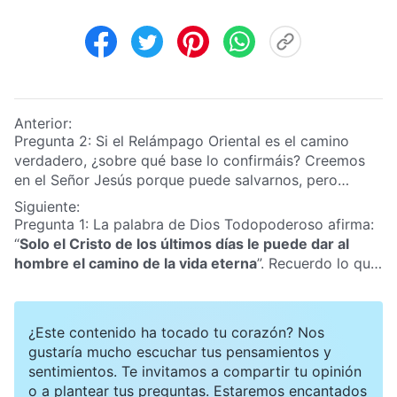
Anterior:
Pregunta 2: Si el Relámpago Oriental es el camino
verdadero, ¿sobre qué base lo confirmáis? Creemos
en el Señor Jesús porque puede salvarnos, pero
¿cómo comprobáis vosotros que el Relámpago
Siguiente:
Oriental es el camino verdadero?
Pregunta 1: La palabra de Dios Todopoderoso afirma:
“
Solo el Cristo de los últimos días le puede dar al
hombre el camino de la vida eterna
”. Recuerdo lo que
manifestó el Señor Jesús en una ocasión: “
Pero el que
beba del agua que yo le daré, no tendrá sed jamás,
sino que el agua que yo le daré se convertirá en él en
¿Este contenido ha tocado tu corazón? Nos
una fuente de agua que brota para vida eterna
”
gustaría mucho escuchar tus pensamientos y
(Juan 4:14)
. Ya sabemos que el Señor Jesús es la
sentimientos. Te invitamos a compartir tu opinión
fuente del agua viva de la vida y el camino de la vida
o a plantear tus preguntas. Estaremos encantados