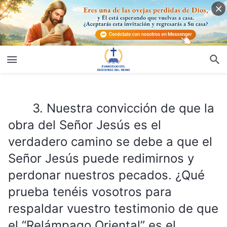
3. Nuestra convicción de que la obra del Señor Jesús es el verdadero camino se debe a que el Señor Jesús puede redimirnos y perdonar nuestros pecados. ¿Qué prueba tenéis vosotros para respaldar vuestro testimonio de que el “Relámpago Oriental” es el verdadero camino?
3. Nuestra convicción de que la
obra del Señor Jesús es el
verdadero camino se debe a que el
Señor Jesús puede redimirnos y
perdonar nuestros pecados. ¿Qué
prueba tenéis vosotros para
respaldar vuestro testimonio de que
el “Relámpago Oriental” es el