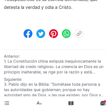
detesta la verdad y odia a Cristo.
Anterior:
1. La Constitución china estipula inequívocamente la
libertad de credo religioso. La creencia en Dios es un
principio inalterable, se rige por la razón y está
conforme a la ley. Entonces, ¿por qué el PCCh ataca,
Siguiente:
reprime e intenta exterminar la creencia religiosa, de
3. Pablo dijo en la Biblia: “Sométase toda persona a
manera que priva al pueblo chino de su derecho a la
las autoridades que gobiernan; porque no hay
libertad de credo religioso? ¿Por qué trata a los
autoridad sino de Dios, y las que existen, por Dios son
cristianos como archicriminales y utiliza medios
constituidas. Por consiguiente, el que resiste a la
revolucionarios para reprimirlos, perseguirlos, e
autoridad, a lo ordenado por Dios se ha opuesto; y los
incluso torturarlos hasta la muerte?