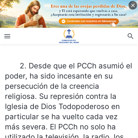
2. Desde que el PCCh asumió el poder, ha sido incesante en su persecución de la creencia religiosa. Su represión contra la Iglesia de Dios Todopoderoso en particular se ha vuelto cada vez más severa. El PCCh no solo ha utilizado la televisión, la radio, los periódicos, Internet y otros medios para difamar, incriminar y desacreditar a la Iglesia de Dios Todopoderoso, sino que además ha llevado a cabo detenciones a gran escala de sus miembros, y como consecuencia, muchos cristianos han sido encarcelados y torturados con crueldad, e incluso hasta la muerte. ¿Por qué persigue el PCCh a la Iglesia de Dios Todopoderoso con tanta intensidad?
2. Desde que el PCCh asumió el
poder, ha sido incesante en su
persecución de la creencia
religiosa. Su represión contra la
Iglesia de Dios Todopoderoso en
particular se ha vuelto cada vez
más severa. El PCCh no solo ha
utilizado la televisión, la radio, los