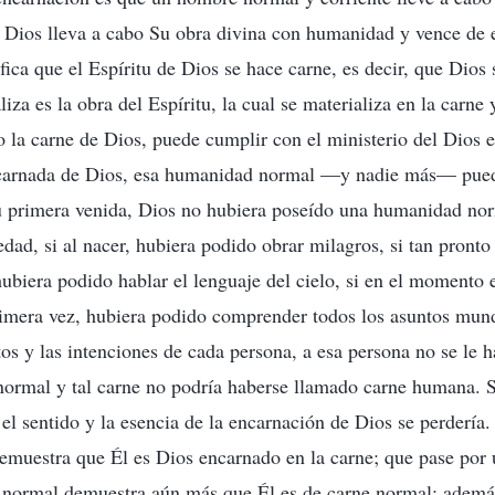
 Dios lleva a cabo Su obra divina con humanidad y vence de 
ica que el Espíritu de Dios se hace carne, es decir, que Dios 
liza es la obra del Espíritu, la cual se materializa en la carne
o la carne de Dios, puede cumplir con el ministerio del Dios e
ncarnada de Dios, esa humanidad normal —y nadie más— pued
u primera venida, Dios no hubiera poseído una humanidad nor
edad, si al nacer, hubiera podido obrar milagros, si tan pront
hubiera podido hablar el lenguaje del cielo, si en el momento 
primera vez, hubiera podido comprender todos los asuntos mund
os y las intenciones de cada persona, a esa persona no se le 
rmal y tal carne no podría haberse llamado carne humana. Si
 el sentido y la esencia de la encarnación de Dios se perdería
muestra que Él es Dios encarnado en la carne; que pase por 
normal demuestra aún más que Él es de carne normal; además