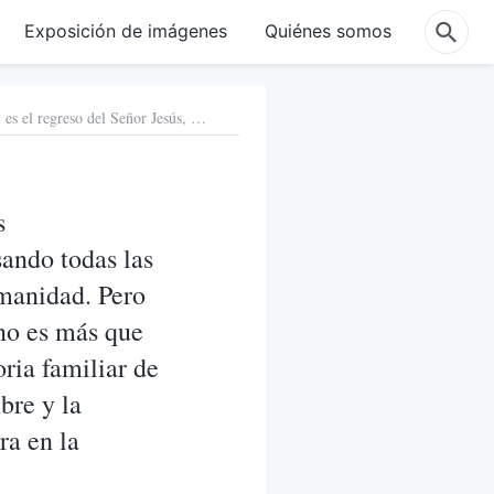
Exposición de imágenes
Quiénes somos
6. Dais testimonio de que Cristo de los últimos días, Dios Todopoderoso, es el regreso del Señor Jesús, y que está expresando todas las verdades para el juicio, la purificación y la salvación de la humanidad. Pero el PCCh afirma que el “Dios Todopoderoso” en el que creéis no es más que una persona corriente. El PCCh lo sabe todo acerca de la historia familiar de esta persona e incluso ha publicado en internet la foto, el nombre y la dirección de la residencia familiar de esta persona. No me entra en la cabeza: ¿es cierto o falso lo que dice el PCCh?
s
sando todas las
umanidad. Pero
no es más que
ria familiar de
bre y la
ra en la