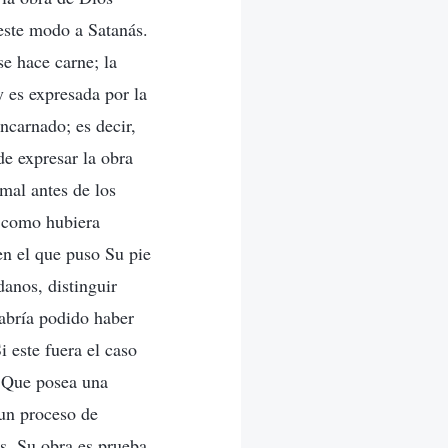
este modo a Satanás.
se hace carne; la
 y es expresada por la
ncarnado; es decir,
e expresar la obra
mal antes de los
o como hubiera
en el que puso Su pie
anos, distinguir
habría podido haber
 este fuera el caso
. Que posea una
un proceso de
, Su obra es prueba