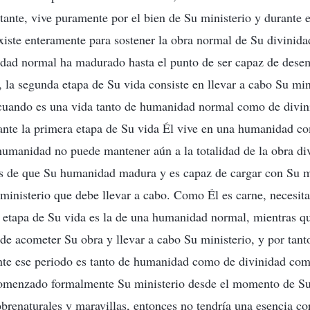
tante, vive puramente por el bien de Su ministerio y durante 
ste enteramente para sostener la obra normal de Su divinidad
dad normal ha madurado hasta el punto de ser capaz de dese
o, la segunda etapa de Su vida consiste en llevar a cabo Su min
uando es una vida tanto de humanidad normal como de divin
rante la primera etapa de Su vida Él vive en una humanidad 
humanidad no puede mantener aún a la totalidad de la obra div
s de que Su humanidad madura y es capaz de cargar con Su mi
l ministerio que debe llevar a cabo. Como Él es carne, necesit
a etapa de Su vida es la de una humanidad normal, mientras q
e acometer Su obra y llevar a cabo Su ministerio, y por tanto
te ese periodo es tanto de humanidad como de divinidad comp
omenzado formalmente Su ministerio desde el momento de Su
obrenaturales y maravillas, entonces no tendría una esencia co