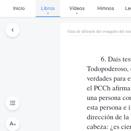
Inicio
Libros
Vídeos
Himnos
Le
Guía de difusión del evangelio del rei
6. Dais te
Todopoderoso, e
verdades para e
el PCCh afirma
una persona cor
esta persona e 
dirección de la
cabeza: ¿es cie