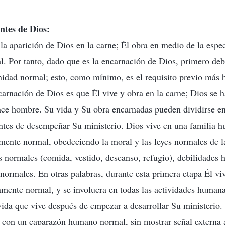
ntes de Dios:
la aparición de Dios en la carne; Él obra en medio de la esp
l. Por tanto, dado que es la encarnación de Dios, primero deb
idad normal; esto, como mínimo, es el requisito previo más b
carnación de Dios es que Él vive y obra en la carne; Dios se 
ace hombre. Su vida y Su obra encarnadas pueden dividirse en
antes de desempeñar Su ministerio. Dios vive en una familia h
mente normal, obedeciendo la moral y las leyes normales de 
 normales (comida, vestido, descanso, refugio), debilidades
ormales. En otras palabras, durante esta primera etapa Él v
mente normal, y se involucra en todas las actividades human
vida que vive después de empezar a desarrollar Su ministerio
 con un caparazón humano normal, sin mostrar señal externa 