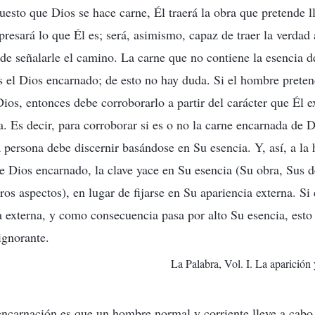
uesto que Dios se hace carne, Él traerá la obra que pretende l
presará lo que Él es; será, asimismo, capaz de traer la verdad
 de señalarle el camino. La carne que no contiene la esencia 
s el Dios encarnado; de esto no hay duda. Si el hombre pretend
ios, entonces debe corroborarlo a partir del carácter que Él e
. Es decir, para corroborar si es o no la carne encarnada de Di
 persona debe discernir basándose en Su esencia. Y, así, a la 
 de Dios encarnado, la clave yace en Su esencia (Su obra, Sus 
ros aspectos), en lugar de fijarse en Su apariencia externa. Si
a externa, y como consecuencia pasa por alto Su esencia, esto
ignorante.
La Palabra, Vol. I. La aparición
 encarnación es que un hombre normal y corriente lleve a cabo