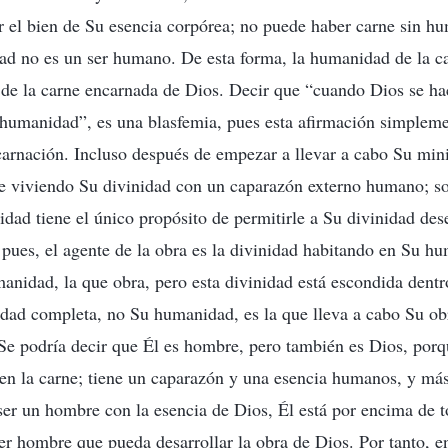
 el bien de Su esencia corpórea; no puede haber carne sin h
ad no es un ser humano. De esta forma, la humanidad de la c
 de la carne encarnada de Dios. Decir que “cuando Dios se ha
 humanidad”, es una blasfemia, pues esta afirmación simpleme
ncarnación. Incluso después de empezar a llevar a cabo Su min
ue viviendo Su divinidad con un caparazón externo humano; so
ad tiene el único propósito de permitirle a Su divinidad des
 pues, el agente de la obra es la divinidad habitando en Su h
anidad, la que obra, pero esta divinidad está escondida dent
idad completa, no Su humanidad, es la que lleva a cabo Su ob
 Se podría decir que Él es hombre, pero también es Dios, porq
en la carne; tiene un caparazón y una esencia humanos, y más 
ser un hombre con la esencia de Dios, Él está por encima de 
er hombre que pueda desarrollar la obra de Dios. Por tanto, en