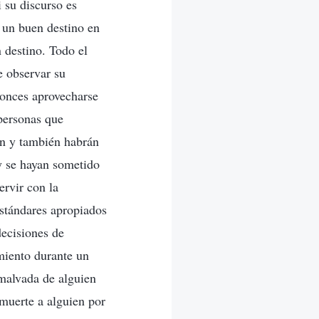
 su discurso es
 un buen destino en
 destino. Todo el
e observar su
onces aprovecharse
 personas que
ión y también habrán
y se hayan sometido
rvir con la
estándares apropiados
decisiones de
miento durante un
malvada de alguien
 muerte a alguien por