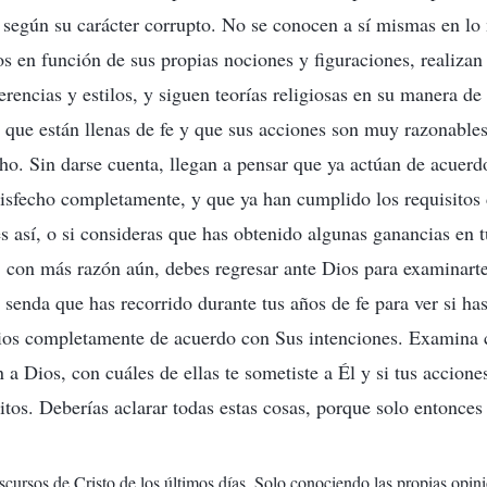
 según su carácter corrupto. No se conocen a sí mismas en l
s en función de sus propias nociones y figuraciones, realizan
rencias y estilos, y siguen teorías religiosas en su manera de
 que están llenas de fe y que sus acciones son muy razonables
. Sin darse cuenta, llegan a pensar que ya actúan de acuerdo
tisfecho completamente, y que ya han cumplido los requisitos
es así, o si consideras que has obtenido algunas ganancias en 
, con más razón aún, debes regresar ante Dios para examinar
a senda que has recorrido durante tus años de fe para ver si ha
Dios completamente de acuerdo con Sus intenciones. Examina c
 a Dios, con cuáles de ellas te sometiste a Él y si tus accion
itos. Deberías aclarar todas estas cosas, porque solo entonces
iscursos de Cristo de los últimos días. Solo conociendo las propias opi