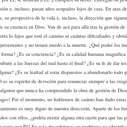
esión e, incluso, pasan años ocupados lejos de casa. En aras 
s, su perspectiva de la vida e, incluso, la dirección que sigue
e su creencia en Dios. Van de acá para allá tras la gestión de
rta lo lejos que esté el camino ni cuántas dificultades y obstá
 persistentes y no tienen miedo a la muerte. ¿Qué poder los im
a forma? ¿Es su conciencia? ¿Es su calidad humana magnífica
batir a las fuerzas del mal hasta el final? ¿Es su fe de dar te
guna? ¿Es su lealtad al estar dispuestos a abandonarlo todo p
 es su espíritu de devoción para renunciar siempre a las exig
alguien que nunca ha comprendido la obra de gestión de Dios 
agro! Por el momento, no hablemos de cuánto han dado estas 
miento es muy digno de nuestra disección. Aparte de los ben
dos con ellos, ¿podría existir alguna otra razón para que las 
n tanto por Él? En esto descubrimos un problema no identific