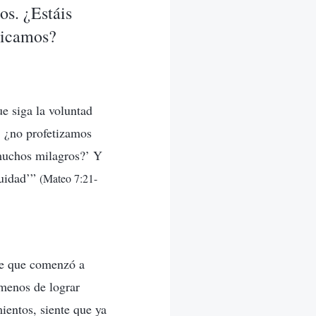
os. ¿Estáis
cticamos?
ue siga la voluntad
, ¿no profetizamos
muchos milagros?’ Y
quidad’”
(Mateo 7:21-
de que comenzó a
menos de lograr
ientos, siente que ya