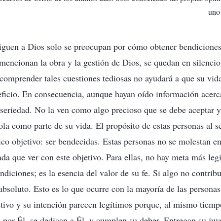
uno
guen a Dios solo se preocupan por cómo obtener bendiciones o
encionan la obra y la gestión de Dios, se quedan en silencio
 comprender tales cuestiones tediosas no ayudará a que su vid
ficio. En consecuencia, aunque hayan oído información acerca
 seriedad. No la ven como algo precioso que se debe aceptar 
a como parte de su vida. El propósito de estas personas al s
ico objetivo: ser bendecidas. Estas personas no se molestan en
da que ver con este objetivo. Para ellas, no hay meta más leg
diciones; es la esencia del valor de su fe. Si algo no contribu
bsoluto. Esto es lo que ocurre con la mayoría de las persona
tivo y su intención parecen legítimos porque, al mismo tiemp
 por Él, se dedican a Él, y cumplen su deber. Entregan su juv