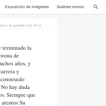
Exposición de imágenes
Quiénes somos
2. El apóstol Pablo dijo: “He peleado la buena batalla, he terminado la carrera, he guardado la fe. En el futuro me está reservada la corona de justicia” (2 Timoteo 4:7-8). Hemos creído en el Señor durante muchos años, y durante todo este tiempo, hemos imitado a Pablo al correr la carrera y trabajar por el Señor. Hemos propagado el evangelio y hemos construido iglesias, y hemos guardado el nombre del Señor y Su camino. No hay duda alguna de que la corona de justicia será reservada para nosotros. Siempre que seamos diligentes en nuestro trabajo por el Señor y esperemos atentos Su regreso, seremos arrebatados directamente al reino de los cielos. ¿Estáis diciendo que hay algo incorrecto en la manera en la que practicamos?
e terminado la
corona de
uchos años, y
carrera y
 construido
. No hay duda
ros. Siempre que
 atentos Su