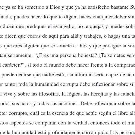
que ya se ha sometido a Dios y que ya ha satisfecho bastante S
nada, puedes hacer lo que te digan, haces cualquier deber sin
e dicen que prediques el evangelio, no te quejas y puedes sobr
te dicen que corras de aquí para allá y trabajes, o hagas una ta
es que eres alguien que se somete a Dios y que persigue la v
ntan seriamente: “¿Eres una persona honesta? ¿Te sometes ve
 carácter?”, si todo el mundo debe hacer frente a la compara
 puede decirse que nadie está a la altura ni sería capaz de act
or tanto, toda la humanidad corrupta debe reflexionar sobre sí
 vive y sobre las filosofías, la lógica, las herejías y las falac
todos sus actos y todas sus acciones. Debe reflexionar sobre la
cter corrupto, cuál es la esencia de que actúe según el libre a
estos aspectos se comparan con la verdad, entonces todo el m
Que la humanidad está profundamente corrompida. Las persona