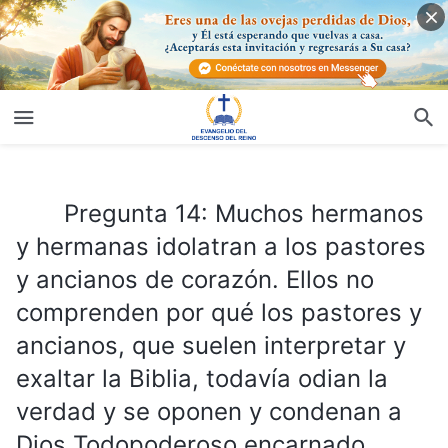
Pregunta 14: Muchos hermanos y hermanas idolatran a los pastores y ancianos de corazón. Ellos no comprenden por qué los pastores y ancianos, que suelen interpretar y exaltar la Biblia, todavía odian la verdad y se oponen y condenan a Dios Todopoderoso encarnado. ¿Interpretar y exaltar la Biblia es lo mismo que dar testimonio del Señor y exaltarle?
Pregunta 14: Muchos hermanos
y hermanas idolatran a los pastores
y ancianos de corazón. Ellos no
comprenden por qué los pastores y
ancianos, que suelen interpretar y
exaltar la Biblia, todavía odian la
verdad y se oponen y condenan a
Dios Todopoderoso encarnado.