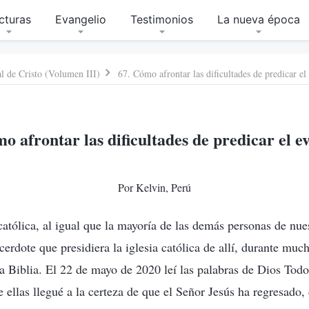
cturas
Evangelio
Testimonios
La nueva época
al de Cristo (Volumen III)
67. Cómo afrontar las dificultades de predicar el
o afrontar las dificultades de predicar el e
Por Kelvin, Perú
católica, al igual que la mayoría de las demás personas de nues
erdote que presidiera la iglesia católica de allí, durante muc
r la Biblia. El 22 de mayo de 2020 leí las palabras de Dios To
de ellas llegué a la certeza de que el Señor Jesús ha regresado,