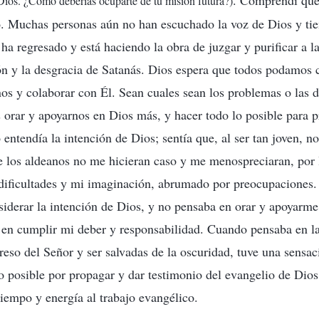
. Comprendí que
Dios. ¿Cómo deberías ocuparte de tu misión futura?)
o. Muchas personas aún no han escuchado la voz de Dios y ti
ha regresado y está haciendo la obra de juzgar y purificar a l
ón y la desgracia de Satanás. Dios espera que todos podamos 
nos y colaborar con Él. Sean cuales sean los problemas o las d
rar y apoyarnos en Dios más, y hacer todo lo posible para p
 entendía la intención de Dios; sentía que, al ser tan joven, no
 los aldeanos no me hicieran caso y me menospreciaran, por 
 dificultades y mi imaginación, abrumado por preocupaciones
siderar la intención de Dios, y no pensaba en orar y apoyarme
s, en cumplir mi deber y responsabilidad. Cuando pensaba en 
reso del Señor y ser salvadas de la oscuridad, tuve una sensa
lo posible por propagar y dar testimonio del evangelio de Dios
tiempo y energía al trabajo evangélico.