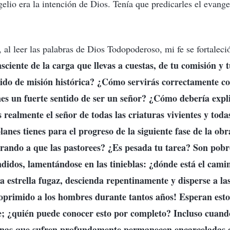
gelio era la intención de Dios. Tenía que predicarles el evange
 al leer las palabras de Dios Todopoderoso, mi fe se fortaleci
sciente de la carga que llevas a cuestas, de tu comisión y 
tido de misión histórica? ¿Cómo servirás correctamente c
s un fuerte sentido de ser un señor? ¿Cómo debería expli
 realmente el señor de todas las criaturas vivientes y todas
nes tienes para el progreso de la siguiente fase de la ob
rando a que las pastorees? ¿Es pesada tu tarea? Son pobre
ndidos, lamentándose en las tinieblas: ¿dónde está el ca
a estrella fugaz, descienda repentinamente y disperse a las
oprimido a los hombres durante tantos años! Esperan esto
; ¿quién puede conocer esto por completo? Incluso cuando
sonas que sufren profundamente permanecen encarcelada