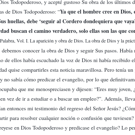
 Dios Todopoderoso, y acepté gustoso Su obra de los últimos d
Ya que el hombre cree en Dios, 
bras de Dios Todopoderoso: “
us huellas, debe ‘seguir al Cordero dondequiera que vaya’
dad buscan el camino verdadero, solo ellas son las que co
Palabra, Vol. I. La aparición y obra de Dios. La obra de Dios y la prác
, debemos conocer la obra de Dios y seguir Sus pasos. Había
no de ellos había escuchado la voz de Dios ni había recibido e
rdad quise compartirles esta noticia maravillosa. Pero tenía u
 y no sabía cómo predicar el evangelio, por lo que definitiva
ocupaba que me menospreciasen y dijesen: “Eres muy joven, ¿
 en vez de ir a estudiar o a buscar un empleo?”. Además, llev
ían entonces mi testimonio del regreso del Señor Jesús? ¿Cóm
ir para resolver cualquier noción o confusión que tuviesen? 
reyese en Dios Todopoderoso y predicase el evangelio? Lo pen