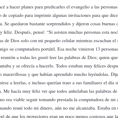
é a hacer planes para predicarles el evangelio a las personas
ro de copiado para imprimir algunas invitaciones para que die
. Se quedaron bastante sorprendidos y dijeron cosas buenas d
 feliz. Después, pensé: “Si asisten muchas personas esta noch
ras de Dios solo con mi pequeño celular mientras escuchan el
migo su computadora portátil. Esa noche vinieron 13 personas
reunión a todas les gustó leer las palabras de Dios; quien que
antaba y se ofrecía a hacerlo. Todos estaban muy felices despu
n maravillosas y que habían aprendido mucho leyéndolas. Dij
rse a leerlas, e incluso querían traer a sus familiares el día 
. Me hacía muy feliz ver que todos anhelaban las palabras de
 no era viable seguir tomando prestada la computadora de mi
cuando reuní todo mi dinero, aún no me alcanzaba. Estaba en
eré de que los proyectores eran un poco menos costosos que l