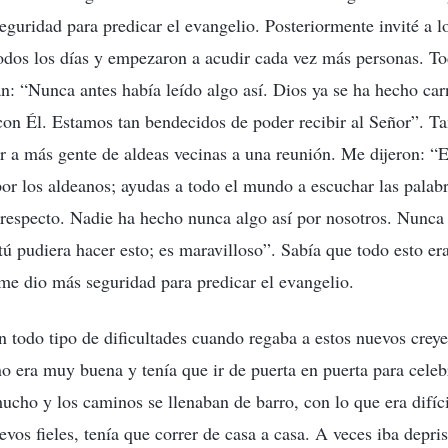
guridad para predicar el evangelio. Posteriormente invité a l
odos los días y empezaron a acudir cada vez más personas. To
: “Nunca antes había leído algo así. Dios ya se ha hecho car
con Él. Estamos tan bendecidos de poder recibir al Señor”. 
ar a más gente de aldeas vecinas a una reunión. Me dijeron: “
por los aldeanos; ayudas a todo el mundo a escuchar las palab
respecto. Nadie ha hecho nunca algo así por nosotros. Nunc
ú pudiera hacer esto; es maravilloso”. Sabía que todo esto era
e dio más seguridad para predicar el evangelio.
 todo tipo de dificultades cuando regaba a estos nuevos creye
no era muy buena y tenía que ir de puerta en puerta para cele
mucho y los caminos se llenaban de barro, con lo que era difí
uevos fieles, tenía que correr de casa a casa. A veces iba depri