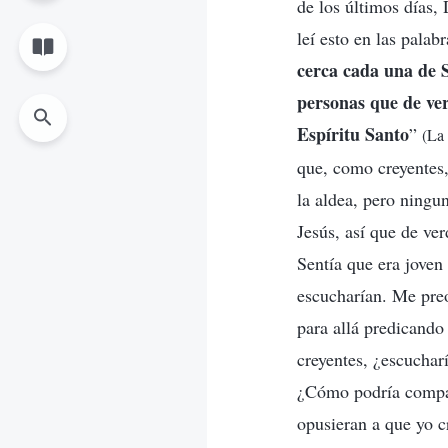
de los últimos días,
leí esto en las pala
cerca cada una de S
personas que de ver
Espíritu Santo
”
(La 
que, como creyentes
la aldea, pero ningu
Jesús, así que de ve
Sentía que era joven
escucharían. Me pre
para allá predicando
creyentes, ¿escuchar
¿Cómo podría compart
opusieran a que yo c