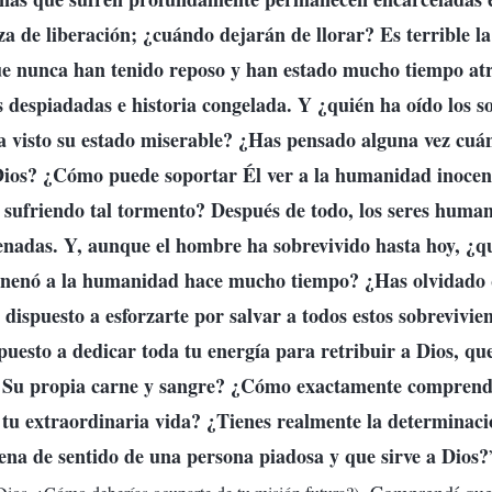
za de liberación; ¿cuándo dejarán de llorar? Es terrible la
que nunca han tenido reposo y han estado mucho tiempo at
 despiadadas e historia congelada. Y ¿quién ha oído los s
visto su estado miserable? ¿Has pensado alguna vez cuán 
 Dios? ¿Cómo puede soportar Él ver a la humanidad inocen
sufriendo tal tormento? Después de todo, los seres human
enadas. Y, aunque el hombre ha sobrevivido hasta hoy, ¿q
enenó a la humanidad hace mucho tiempo? ¿Has olvidado q
 dispuesto a esforzarte por salvar a todos estos sobrevivie
puesto a dedicar toda tu energía para retribuir a Dios, qu
Su propia carne y sangre? ¿Cómo exactamente comprender
 tu extraordinaria vida? ¿Tienes realmente la determinaci
llena de sentido de una persona piadosa y que sirve a Dios?