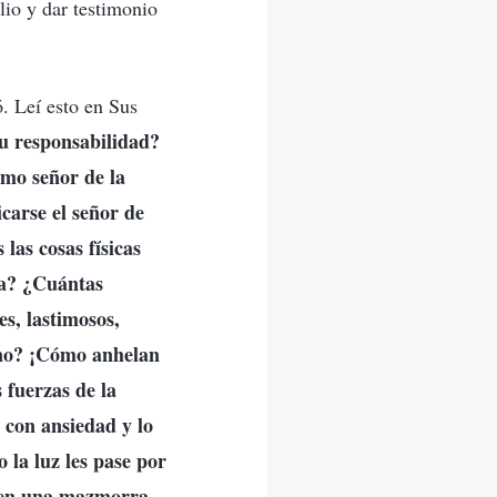
lio y dar testimonio
ó. Leí esto en Sus
tu responsabilidad?
omo señor de la
carse el señor de
 las cosas físicas
ra? ¿Cuántas
s, lastimosos,
mino? ¡Cómo anhelan
 fuerzas de la
 con ansiedad y lo
 la luz les pase por
s en una mazmorra