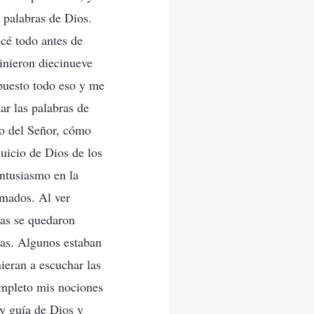
 palabras de Dios.
icé todo antes de
inieron diecinueve
puesto todo eso y me
r las palabras de
so del Señor, cómo
juicio de Dios de los
entusiasmo en la
smados. Al ver
nas se quedaron
las. Algunos estaban
ieran a escuchar las
ompleto mis nociones
 y guía de Dios y