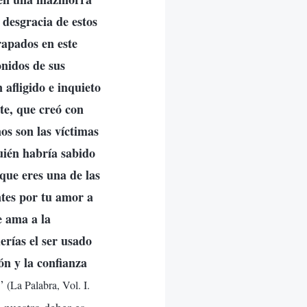
 desgracia de estos
rapados en este
onidos de sus
afligido e inquieto
te, que creó con
os son las víctimas
uién habría sabido
ue eres una de las
ntes por tu amor a
e ama a la
ías el ser usado
ón y la confianza
”
(La Palabra, Vol. I.