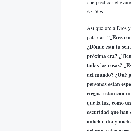
que predicar el evan
de Dios.
Así que oré a Dios y,
¿Eres con
palabras: “
¿Dónde está tu sen
próxima era? ¿Tiene
todas las cosas? ¿Es
del mundo? ¿Qué pla
personas están espe
ciegos, están confu
que la luz, como un
oscuridad que han 
anhelan día y noche
delante, estas per