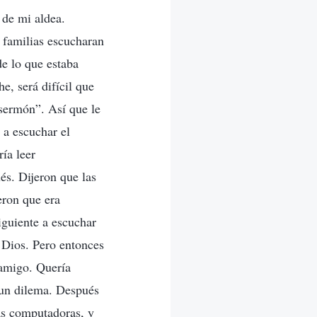
 de mi aldea.
z familias escucharan
e lo que estaba
e, será difícil que
 sermón”. Así que le
 a escuchar el
ría leer
és. Dijeron que las
eron que era
siguiente a escuchar
 Dios. Pero entonces
 amigo. Quería
 un dilema. Después
as computadoras, y