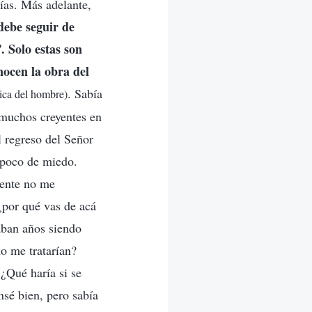
ías. Más adelante,
debe seguir de
. Solo estas son
nocen la obra del
. Sabía
tica del hombre)
 muchos creyentes en
l regreso del Señor
n poco de miedo.
mente no me
por qué vas de acá
aban años siendo
o me tratarían?
¿Qué haría si se
sé bien, pero sabía