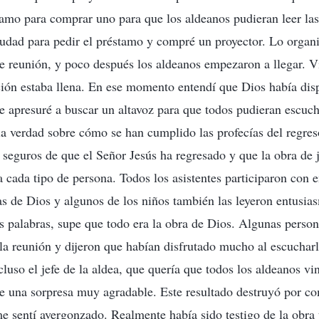
tamo para comprar uno para que los aldeanos pudieran leer las
ciudad para pedir el préstamo y compré un proyector. Lo organ
e reunión, y poco después los aldeanos empezaron a llegar. V
ción estaba llena. En ese momento entendí que Dios había dis
apresuré a buscar un altavoz para que todos pudieran escucha
a verdad sobre cómo se han cumplido las profecías del regre
r seguros de que el Señor Jesús ha regresado y que la obra de 
a cada tipo de persona. Todos los asistentes participaron con 
ras de Dios y algunos de los niños también las leyeron entusia
 palabras, supe que todo era la obra de Dios. Algunas perso
la reunión y dijeron que habían disfrutado mucho al escuchar
uso el jefe de la aldea, que quería que todos los aldeanos vin
e una sorpresa muy agradable. Este resultado destruyó por c
e sentí avergonzado. Realmente había sido testigo de la obra