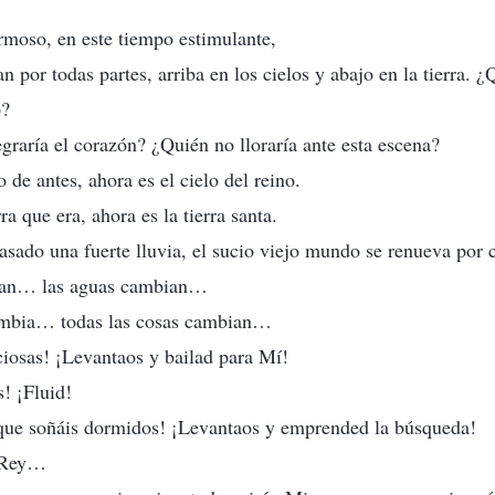
moso, en este tiempo estimulante,
n por todas partes, arriba en los cielos y abajo en la tierra. 
o?
egraría el corazón? ¿Quién no lloraría ante esta escena?
o de antes, ahora es el cielo del reino.
rra que era, ahora es la tierra santa.
sado una fuerte lluvia, el sucio viejo mundo se renueva por 
ian… las aguas cambian…
ambia… todas las cosas cambian…
iosas! ¡Levantaos y bailad para Mí!
s! ¡Fluid!
que soñáis dormidos! ¡Levantaos y emprended la búsqueda!
 Rey…