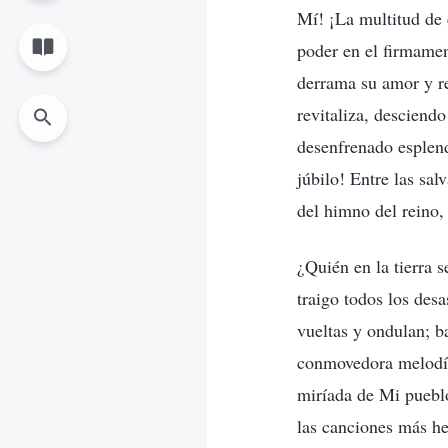
Mí! ¡La multitud de 
poder en el firmamen
derrama su amor y re
revitaliza, desciend
desenfrenado esplend
júbilo! Entre las sal
del himno del reino,
¿Quién en la tierra se
traigo todos los desa
vueltas y ondulan; b
conmovedora melodía.
miríada de Mi pueblo
las canciones más h