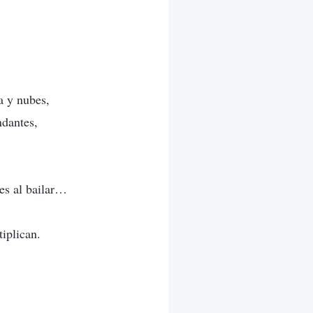
a y nubes,
ndantes,
es al bailar…
tiplican.