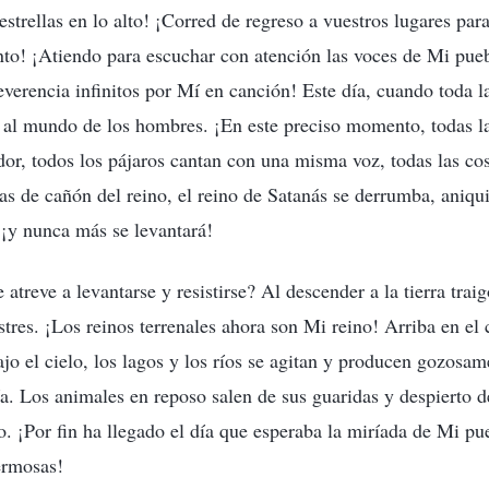
estrellas en lo alto! ¡Corred de regreso a vuestros lugares pa
to! ¡Atiendo para escuchar con atención las voces de Mi puebl
verencia infinitos por Mí en canción! Este día, cuando toda l
o al mundo de los hombres. ¡En este preciso momento, todas la
or, todos los pájaros cantan con una misma voz, todas las co
vas de cañón del reino, el reino de Satanás se derrumba, aniqu
 ¡y nunca más se levantará!
 atreve a levantarse y resistirse? Al descender a la tierra traig
stres. ¡Los reinos terrenales ahora son Mi reino! Arriba en el 
ajo el cielo, los lagos y los ríos se agitan y producen gozosa
 Los animales en reposo salen de sus guaridas y despierto de
. ¡Por fin ha llegado el día que esperaba la miríada de Mi p
ermosas!