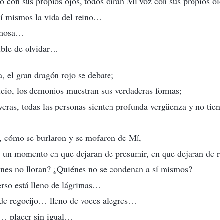
o con sus propios ojos, todos oirán Mi voz con sus propios oí
sí mismos la vida del reino…
rmosa…
ble de olvidar…
a, el gran dragón rojo se debate;
icio, los demonios muestran sus verdaderas formas;
veras, todas las personas sienten profunda vergüenza y no tie
, cómo se burlaron y se mofaron de Mí,
un momento en que dejaran de presumir, en que dejaran de r
énes no lloran? ¿Quiénes no se condenan a sí mismos?
rso está lleno de lágrimas…
 de regocijo… lleno de voces alegres…
… placer sin igual…