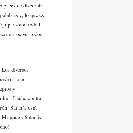
capaces de discernir
palabras y, lo que es
Equipaos con toda la
permitiros ver todos
. Los diversos
cedéis, u os
uptos y
rdia! ¡Lucha contra
arón! Satanás está
 Mi juicio. Satanás
echo!