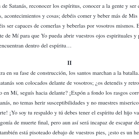
 de Satanás, reconocer los espíritus, conocer a la gente y ser 
s, acontecimientos y cosas; debéis comer y beber más de Mis 
is ser capaces de comerlas y beberlas por vosotros mismos. 
te de Mí para que Yo pueda abrir vuestros ojos espirituales y 
 encuentran dentro del espíritu…
II
ra en su fase de construcción, los santos marchan a la batalla
Satanás son colocados delante de vosotros; ¿os detenéis y retro
do en Mí, seguís hacia delante? ¡Expón a fondo los rasgos corr
anás, no temas herir susceptibilidades y no muestres miserico
te! ¡Yo soy tu respaldo y tú debes tener el espíritu del hijo v
gonía de muerte final, pero aun así será incapaz de escapar de
 también está pisoteado debajo de vuestros pies, ¡esto es un h