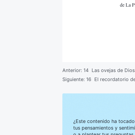
de La Pa
Anterior:
14 Las ovejas de Dio
Siguiente:
16 El recordatorio d
¿Este contenido ha tocado tu corazón? Nos g
tus pensamientos y sentimientos. Te invitamos a compar
o a plantear tus preguntas. Estaremos encantados de convers