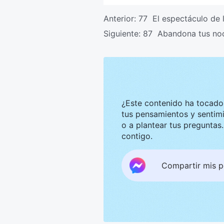
Anterior:
77 El espectáculo de l
Siguiente:
87 Abandona tus noci
¿Este contenido ha tocado tu corazón? Nos g
tus pensamientos y sentimientos. Te invitamos a compar
o a plantear tus preguntas. Estaremos encantados de convers
contigo.
Compartir mis 