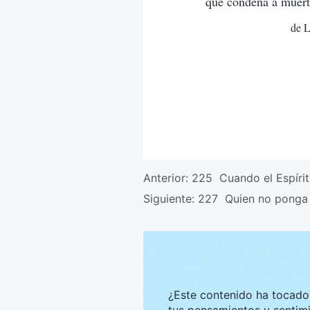
que condena a muerte
de L
Anterior:
225 Cuando el Espírit
Siguiente:
227 Quien no ponga 
¿Este contenido ha tocado tu corazón? Nos g