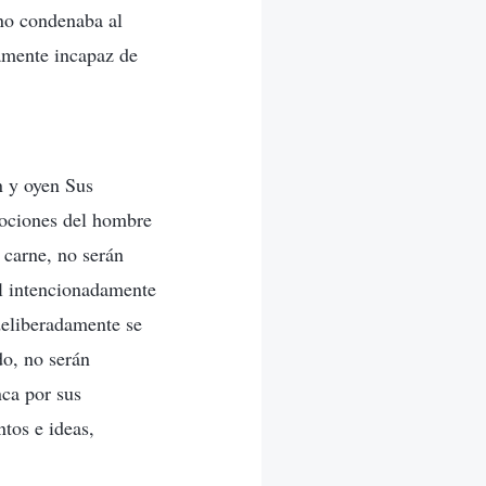
no condenaba al
amente incapaz de
n y oyen Sus
nociones del hombre
 carne, no serán
Él intencionadamente
deliberadamente se
do, no serán
nca por sus
tos e ideas,