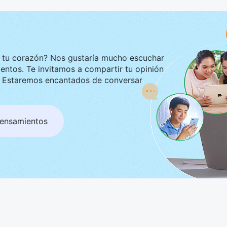
ustaría mucho escuchar
tir tu opinión
ar
pensamientos