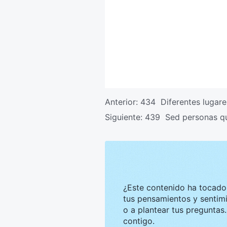
Anterior:
434 Diferentes lugare
Siguiente:
439 Sed personas qu
¿Este contenido ha tocado tu corazón? Nos g
tus pensamientos y sentimientos. Te invitamos a compar
o a plantear tus preguntas. Estaremos encantados de convers
contigo.