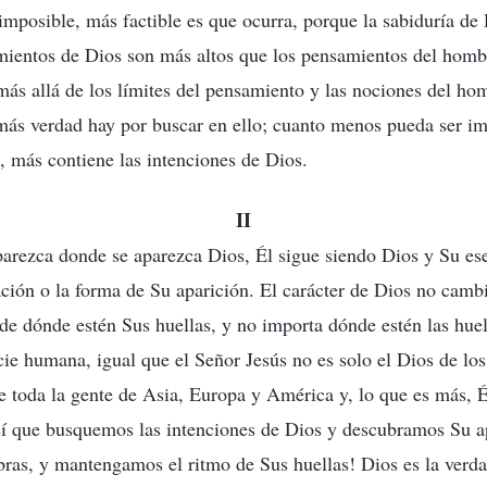
 imposible, más factible es que ocurra, porque la sabiduría de
amientos de Dios son más altos que los pensamientos del homb
ás allá de los límites del pensamiento y las nociones del h
más verdad hay por buscar en ello; cuanto menos pueda ser im
 más contiene las intenciones de Dios.
II
parezca donde se aparezca Dios, Él sigue siendo Dios y Su es
ación o la forma de Su aparición. El carácter de Dios no cambi
e dónde estén Sus huellas, y no importa dónde estén las huell
ie humana, igual que el Señor Jesús no es solo el Dios de los 
e toda la gente de Asia, Europa y América y, lo que es más, É
sí que busquemos las intenciones de Dios y descubramos Su a
bras, y mantengamos el ritmo de Sus huellas! Dios es la verda