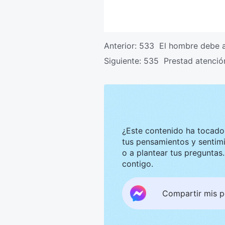
Anterior:
533 El hombre debe ad
Siguiente:
535 Prestad atención
¿Este contenido ha tocado tu corazón? Nos g
tus pensamientos y sentimientos. Te invitamos a compar
o a plantear tus preguntas. Estaremos encantados de convers
contigo.
Compartir mis 