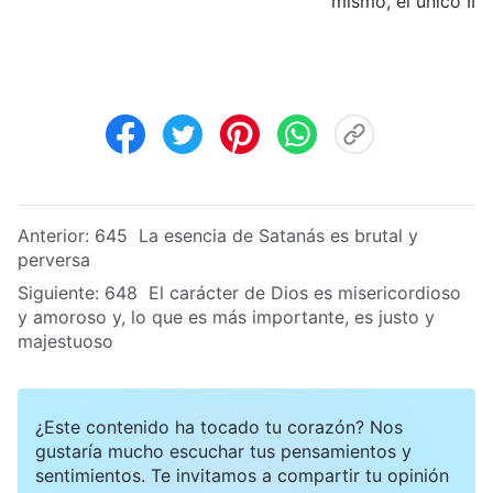
mismo, el único II
Anterior:
645 La esencia de Satanás es brutal y
perversa
Siguiente:
648 El carácter de Dios es misericordioso
y amoroso y, lo que es más importante, es justo y
majestuoso
¿Este contenido ha tocado tu corazón? Nos
gustaría mucho escuchar tus pensamientos y
sentimientos. Te invitamos a compartir tu opinión