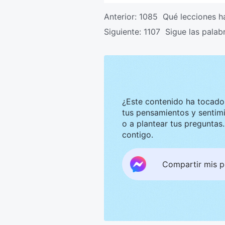
Anterior:
1085 Qué lecciones h
Siguiente:
1107 Sigue las palab
¿Este contenido ha tocado tu corazón? Nos g
tus pensamientos y sentimientos. Te invitamos a compar
o a plantear tus preguntas. Estaremos encantados de convers
contigo.
Compartir mis 