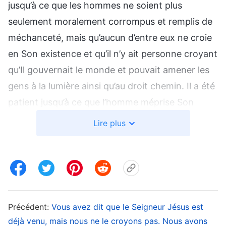
jusqu’à ce que les hommes ne soient plus
seulement moralement corrompus et remplis de
méchanceté, mais qu’aucun d’entre eux ne croie
en Son existence et qu’il n’y ait personne croyant
qu’Il gouvernait le monde et pouvait amener les
gens à la lumière ainsi qu’au droit chemin. Il a été
patient jusqu’à ce que l’homme méprise Son
existence et ne Lui permette pas d’exister. Une
Lire plus
fois que la corruption de l’homme a atteint ce
point, Dieu n’a plus été en mesure de la
supporter. Par quoi serait-elle remplacée ? La
venue de la colère et de la punition de Dieu. Cela
n’est-il pas une révélation partielle de Son
Précédent:
Vous avez dit que le Seigneur Jésus est
tempérament ? À l’ère actuelle, y a-t-il encore un
déjà venu, mais nous ne le croyons pas. Nous avons