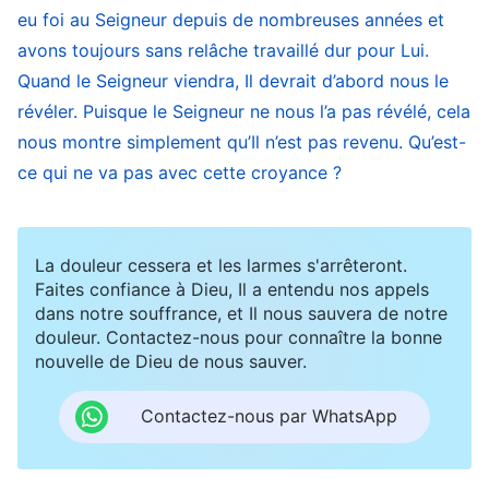
homme juste aux yeux de Dieu ? Y a-t-il encore
eu foi au Seigneur depuis de nombreuses années et
un homme parfait aux yeux de Dieu ? Est-ce une
avons toujours sans relâche travaillé dur pour Lui.
ère où le comportement de toute chair sur la
Quand le Seigneur viendra, Il devrait d’abord nous le
révéler. Puisque le Seigneur ne nous l’a pas révélé, cela
terre est corrompu aux yeux de Dieu ? De nos
nous montre simplement qu’Il n’est pas revenu. Qu’est-
jours et à l’ère actuelle, en dehors de ceux que
ce qui ne va pas avec cette croyance ?
Dieu veut rendre complets et de ceux qui
peuvent Le suivre et accepter Son
salut
, tous les
gens de chair ne jouent-ils pas avec la limite de
La douleur cessera et les larmes s'arrêteront.
Faites confiance à Dieu, Il a entendu nos appels
la patience de Dieu ? Tout ce qui se passe près
dans notre souffrance, et Il nous sauvera de notre
de vous – ce que vous voyez de vos yeux et
douleur. Contactez-nous pour connaître la bonne
entendez avec vos oreilles, ainsi que ce que vous
nouvelle de Dieu de nous sauver.
éprouvez au quotidien dans ce monde – n’est-il
Contactez-nous par WhatsApp
pas plein de violence ? Aux yeux de Dieu, ne
faut-il pas mettre un terme à un tel monde, à une