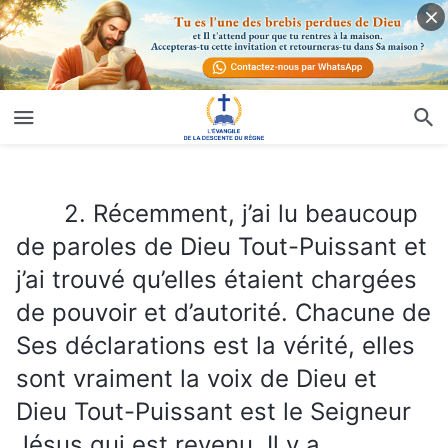
2. Récemment, j’ai lu beaucoup de paroles de Dieu Tout-Puissant et j’ai trouvé qu’elles étaient chargées de pouvoir et d’autorité. Chacune de Ses déclarations est la vérité, elles sont vraiment la voix de Dieu et Dieu Tout-Puissant est le Seigneur Jésus qui est revenu. Il y a cependant une chose que je ne comprends pas : certains prétendent qu’ils sont le Seigneur Jésus qui est revenu, et eux aussi ont prononcé des paroles. Certaines de leurs paroles ont été publiées dans des livres, et un certain nombre de gens, par la ruse, ont été amenés à les observer. Comment pouvons-nous reconnaître les paroles des faux Christs pour ce qu’elles sont vraiment ?
2. Récemment, j’ai lu beaucoup
de paroles de Dieu Tout-Puissant et
j’ai trouvé qu’elles étaient chargées
de pouvoir et d’autorité. Chacune de
Ses déclarations est la vérité, elles
sont vraiment la voix de Dieu et
Dieu Tout-Puissant est le Seigneur
Jésus qui est revenu. Il y a