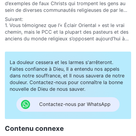
d’exemples de faux Christs qui trompent les gens au
sein de diverses communautés religieuses de par le
monde. Beaucoup de gens, incapables de s’apercevoir
Suivant:
qu’ils étaient trompés, ont suivi ces faux Christs,
1. Vous témoignez que l’« Éclair Oriental » est le vrai
accomplissant ainsi cette prophétie du Seigneur Jésus
chemin, mais le PCC et la plupart des pasteurs et des
: «
Si quelqu’un vous dit alors : Vois, christ est ici, ou :
anciens du monde religieux s’opposent aujourd’hui à
il est là, ne le croyez pas. Car il s’élèvera de faux
l’œuvre de Dieu Tout-Puissant des derniers jours et la
christs et de faux prophètes ; ils feront de grands
condamnent, ce qui montre que l’« Éclair Oriental » ne
prodiges et des miracles, au point de fourvoyer, s’il
peut vraiment pas être le vrai chemin. Y aurait-il
La douleur cessera et les larmes s'arrêteront.
était possible, même les élus
»
(Matthieu 24:23-24)
.
quelque chose d’erroné dans notre compréhension ?
Faites confiance à Dieu, Il a entendu nos appels
Par conséquent, nous croyons que quiconque reçoit
dans notre souffrance, et Il nous sauvera de notre
un témoignage comme étant le Seigneur qui est
douleur. Contactez-nous pour connaître la bonne
revenu est indubitablement un faux Christ et qu’il est
nouvelle de Dieu de nous sauver.
inutile de chercher à le rencontrer et d’enquêter sur lui.
Aurions-nous tort de croire cela ?
Contactez-nous par WhatsApp
Contenu connexe