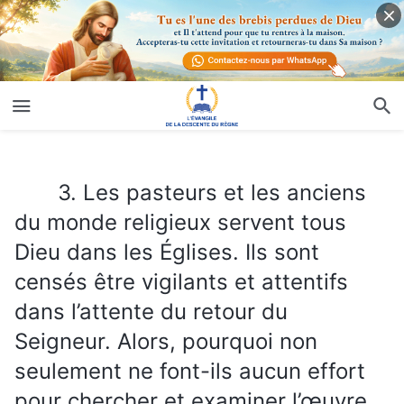
3. Les pasteurs et les anciens du monde religieux servent tous Dieu dans les Églises. Ils sont censés être vigilants et attentifs dans l’attente du retour du Seigneur. Alors, pourquoi non seulement ne font-ils aucun effort pour chercher et examiner l’œuvre de Dieu Tout-Puissant des derniers jours, mais répandent des rumeurs, jugent et condamnent Dieu Tout-Puissant et s’efforcent de tromper les croyants et de les empêcher d’explorer le vrai chemin ?
3. Les pasteurs et les anciens
du monde religieux servent tous
Dieu dans les Églises. Ils sont
censés être vigilants et attentifs
dans l’attente du retour du
Seigneur. Alors, pourquoi non
seulement ne font-ils aucun effort
pour chercher et examiner l’œuvre