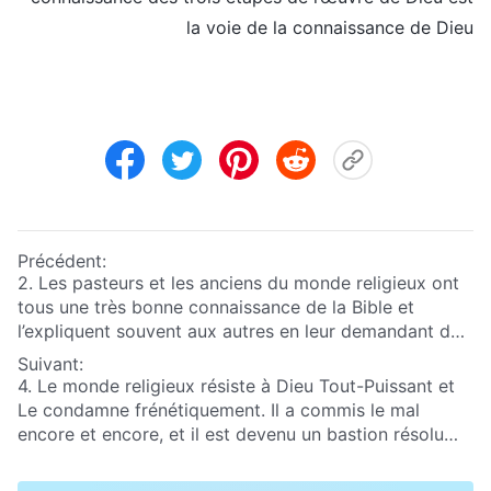
la voie de la connaissance de Dieu
Précédent:
2. Les pasteurs et les anciens du monde religieux ont
tous une très bonne connaissance de la Bible et
l’expliquent souvent aux autres en leur demandant de
l’observer. Ce faisant, ne magnifient-ils pas le Seigneur
Suivant:
et ne Lui portent-ils pas témoignage ? Comment
4. Le monde religieux résiste à Dieu Tout-Puissant et
pouvez-vous dire qu’ils trompent les gens, que ce sont
Le condamne frénétiquement. Il a commis le mal
des pharisiens hypocrites ?
encore et encore, et il est devenu un bastion résolu
des antéchrists. Mais quels seront le résultat et la fin
du monde religieux, sachant qu’il croit en Dieu, mais