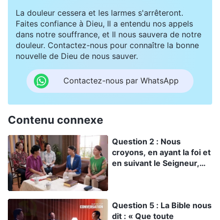
s’oppose à l’œuvre de Dieu des derniers jours ?
La douleur cessera et les larmes s'arrêteront.
Faites confiance à Dieu, Il a entendu nos appels
dans notre souffrance, et Il nous sauvera de notre
douleur. Contactez-nous pour connaître la bonne
nouvelle de Dieu de nous sauver.
Contactez-nous par WhatsApp
Contenu connexe
Question 2 : Nous
croyons, en ayant la foi et
en suivant le Seigneur,
nous pouvons obtenir la
vie éternelle. La parole du
Seigneur confirme ceci :
Question 5 : La Bible nous
Jésus lui dit : « Je suis la
dit : « Que toute
résurrection et la vie.