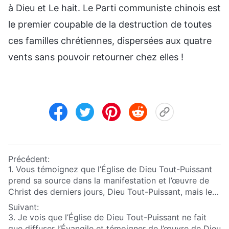
à Dieu et Le hait. Le Parti communiste chinois est
le premier coupable de la destruction de toutes
ces familles chrétiennes, dispersées aux quatre
vents sans pouvoir retourner chez elles !
Précédent:
1. Vous témoignez que l’Église de Dieu Tout-Puissant
prend sa source dans la manifestation et l’œuvre de
Christ des derniers jours, Dieu Tout-Puissant, mais le
gouvernement athée du PCC et les dirigeants du
Suivant:
monde religieux condamnent vos enseignements
3. Je vois que l’Église de Dieu Tout-Puissant ne fait
comme étant une hérésie. Par conséquent, comment
que diffuser l’Évangile et témoigner de l’œuvre de Dieu