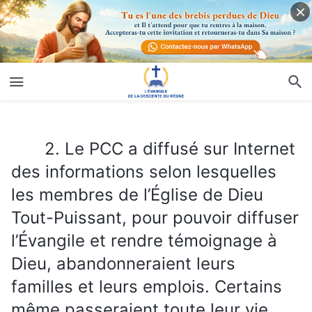
2. Le PCC a diffusé sur Internet des informations selon lesquelles les membres de l’Église de Dieu Tout-Puissant, pour pouvoir diffuser l’Évangile et rendre témoignage à Dieu, abandonneraient leurs familles et leurs emplois. Certains même passeraient toute leur vie sans se marier. Le PCC dit que vos croyances brisent les familles. Est-ce que le PCC dit vrai ?
2. Le PCC a diffusé sur Internet
des informations selon lesquelles
les membres de l’Église de Dieu
Tout-Puissant, pour pouvoir diffuser
l’Évangile et rendre témoignage à
Dieu, abandonneraient leurs
familles et leurs emplois. Certains
même passeraient toute leur vie