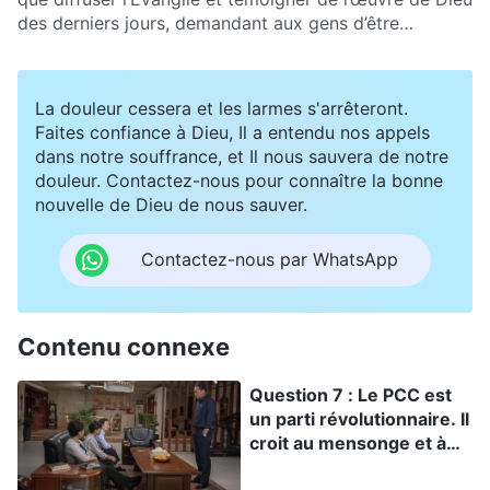
pouvons-nous faire preuve de discernement par
des derniers jours, demandant aux gens d’être
rapport à ce que disent le PCC et le monde religieux ?
honnêtes et de suivre le droit chemin de la vie
humaine. Or, le PCC diffuse des informations selon
lesquelles le but ultime de l’Église, en répandant
La douleur cessera et les larmes s'arrêteront.
l’Évangile, serait de renverser son pouvoir. Comment
Faites confiance à Dieu, Il a entendu nos appels
puis-je savoir si les paroles du PCC sont vraies ou
dans notre souffrance, et Il nous sauvera de notre
fausses ?
douleur. Contactez-nous pour connaître la bonne
nouvelle de Dieu de nous sauver.
Contactez-nous par WhatsApp
Contenu connexe
Question 7 : Le PCC est
un parti révolutionnaire. Il
croit au mensonge et à
l’usage de la force, c’est-