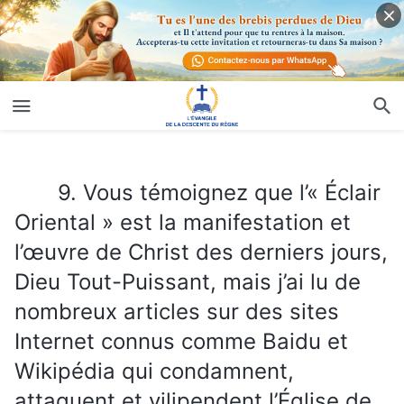
9. Vous témoignez que l’« Éclair Oriental » est la manifestation et l’œuvre de Christ des derniers jours, Dieu Tout-Puissant, mais j’ai lu de nombreux articles sur des sites Internet connus comme Baidu et Wikipédia qui condamnent, attaquent et vilipendent l’Église de Dieu Tout-Puissant. Je sais que l’information sur Baidu est surveillée et contrôlée par le PCC et qu’elle n’est pas nécessairement fiable. Mais des sites Internet étrangers comme Wikipedia se sont joints au PCC et au monde religieux pour vous condamner. Je ne sais pas quoi en penser : les affirmations sur ces sites Internet sont-elles vraies ou fausses ?
9. Vous témoignez que l’« Éclair
Oriental » est la manifestation et
l’œuvre de Christ des derniers jours,
Dieu Tout-Puissant, mais j’ai lu de
nombreux articles sur des sites
Internet connus comme Baidu et
Wikipédia qui condamnent,
attaquent et vilipendent l’Église de