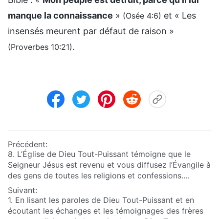
manque la connaissance
»
et « Les
(Osée 4:6)
insensés meurent par défaut de raison »
.
(Proverbes 10:21)
Précédent:
8. L’Église de Dieu Tout-Puissant témoigne que le
Seigneur Jésus est revenu et vous diffusez l’Évangile à
des gens de toutes les religions et confessions.
Beaucoup de ceux qui croient sincèrement au
Suivant:
Seigneur ont quitté leur Église et se sont mis à croire
1. En lisant les paroles de Dieu Tout-Puissant et en
en Dieu Tout-Puissant : ne volez-vous pas les brebis
écoutant les échanges et les témoignages des frères
des autres Églises ?