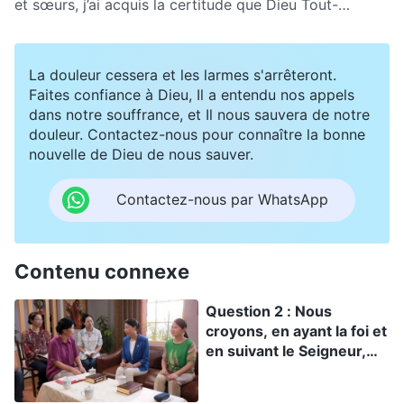
et sœurs, j’ai acquis la certitude que Dieu Tout-
Puissant est le Seigneur Jésus qui est revenu et
j’accepte maintenant l’œuvre de Dieu Tout-Puissant
des derniers jours. Cependant, des choses
La douleur cessera et les larmes s'arrêteront.
déplaisantes et déstabilisantes sont arrivées
Faites confiance à Dieu, Il a entendu nos appels
récemment à ma famille. Pourquoi de telles choses se
dans notre souffrance, et Il nous sauvera de notre
produisent-elles, et comment dois-je les vivre ?
douleur. Contactez-nous pour connaître la bonne
nouvelle de Dieu de nous sauver.
Contactez-nous par WhatsApp
Contenu connexe
Question 2 : Nous
croyons, en ayant la foi et
en suivant le Seigneur,
nous pouvons obtenir la
vie éternelle. La parole du