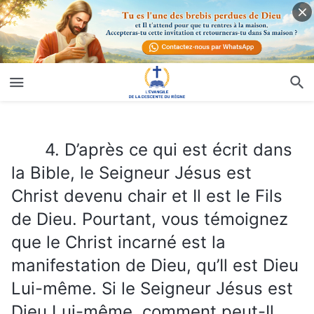
4. D’après ce qui est écrit dans la Bible, le Seigneur Jésus est Christ devenu chair et Il est le Fils de Dieu. Pourtant, vous témoignez que le Christ incarné est la manifestation de Dieu, qu’Il est Dieu Lui-même. Si le Seigneur Jésus est Dieu Lui-même, comment peut-Il prier Son père quand Il prie ? Le Christ incarné est-Il le Fils de Dieu, ou Dieu Lui-même ?
4. D’après ce qui est écrit dans
la Bible, le Seigneur Jésus est
Christ devenu chair et Il est le Fils
de Dieu. Pourtant, vous témoignez
que le Christ incarné est la
manifestation de Dieu, qu’Il est Dieu
Lui-même. Si le Seigneur Jésus est
Dieu Lui-même, comment peut-Il