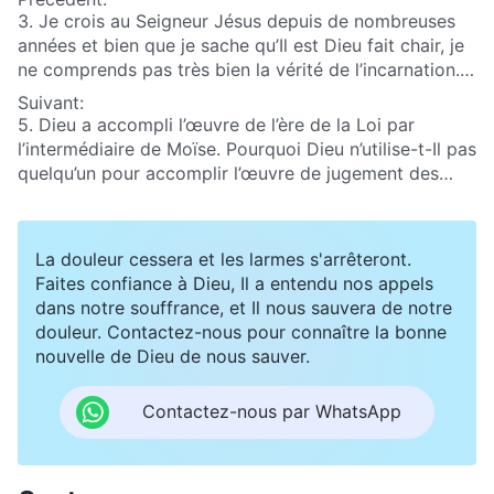
3. Je crois au Seigneur Jésus depuis de nombreuses
années et bien que je sache qu’Il est Dieu fait chair, je
ne comprends pas très bien la vérité de l’incarnation.
À Son retour, si le Seigneur Se manifeste réellement
Suivant:
comme l’a fait le Seigneur Jésus, œuvrant en tant que
5. Dieu a accompli l’œuvre de l’ère de la Loi par
Fils de l’homme, alors il nous sera impossible de Le
l’intermédiaire de Moïse. Pourquoi Dieu n’utilise-t-Il pas
reconnaître et d’accueillir Sa venue. Il me semble que
quelqu’un pour accomplir l’œuvre de jugement des
l’incarnation est un mystère et que seule une poignée
derniers jours ? Pourquoi doit-Il Se faire chair et
de personnes comprennent la vérité de l’incarnation.
accomplir cette œuvre Lui-même ?
Merci d’échanger avec moi sur ce qu’est exactement
La douleur cessera et les larmes s'arrêteront.
l’incarnation.
Faites confiance à Dieu, Il a entendu nos appels
dans notre souffrance, et Il nous sauvera de notre
douleur. Contactez-nous pour connaître la bonne
nouvelle de Dieu de nous sauver.
Contactez-nous par WhatsApp