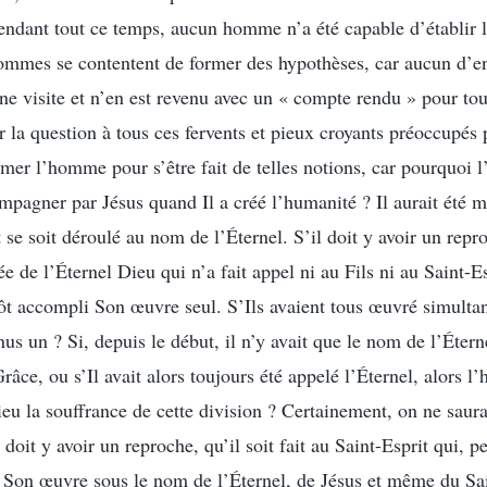
dant tout ce temps, aucun homme n’a été capable d’établir la
ommes se contentent de former des hypothèses, car aucun d’en
ne visite et n’en est revenu avec un « compte rendu » pour tou
ur la question à tous ces fervents et pieux croyants préoccupés 
âmer l’homme pour s’être fait de telles notions, car pourquoi l
ompagner par Jésus quand Il a créé l’humanité ? Il aurait été 
e soit déroulé au nom de l’Éternel. S’il doit y avoir un reproc
 de l’Éternel Dieu qui n’a fait appel ni au Fils ni au Saint-Es
tôt accompli Son œuvre seul. S’Ils avaient tous œuvré simulta
nus un ? Si, depuis le début, il n’y avait que le nom de l’Étern
Grâce, ou s’Il avait alors toujours été appelé l’Éternel, alors l
eu la souffrance de cette division ? Certainement, on ne saurai
l doit y avoir un reproche, qu’il soit fait au Saint-Esprit qui, p
 Son œuvre sous le nom de l’Éternel, de Jésus et même du Sai