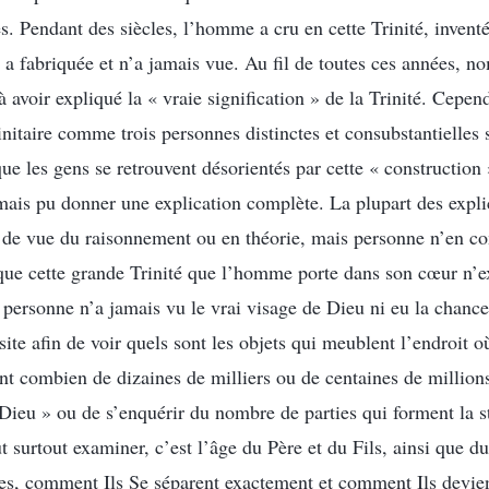
s. Pendant des siècles, l’homme a cru en cette Trinité, invent
l a fabriquée et n’a jamais vue. Au fil de toutes ces années, n
à avoir expliqué la « vraie signification » de la Trinité. Cepen
initaire comme trois personnes distinctes et consubstantielles 
que les gens se retrouvent désorientés par cette « constructio
is pu donner une explication complète. La plupart des expli
t de vue du raisonnement ou en théorie, mais personne n’en c
 que cette grande Trinité que l’homme porte dans son cœur n’ex
personne n’a jamais vu le vrai visage de Dieu ni eu la chanc
te afin de voir quels sont les objets qui meublent l’endroit où
t combien de dizaines de milliers ou de centaines de million
Dieu » ou de s’enquérir du nombre de parties qui forment la s
t surtout examiner, c’est l’âge du Père et du Fils, ainsi que du
es, comment Ils Se séparent exactement et comment Ils devie