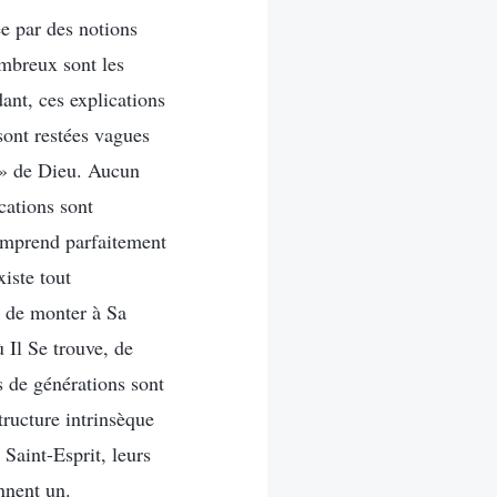
ée par des notions
ombreux sont les
dant, ces explications
sont restées vagues
n » de Dieu. Aucun
cations sont
omprend parfaitement
iste tout
e de monter à Sa
 Il Se trouve, de
s de générations sont
tructure intrinsèque
 Saint-Esprit, leurs
nnent un.