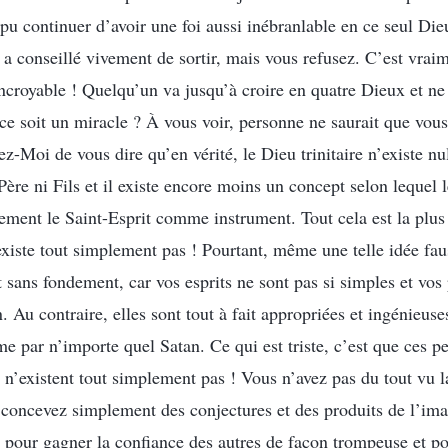
 continuer d’avoir une foi aussi inébranlable en ce seul Die
a conseillé vivement de sortir, mais vous refusez. C’est vrai
ncroyable ! Quelqu’un va jusqu’à croire en quatre Dieux et ne s
ce soit un miracle ? À vous voir, personne ne saurait que vous
ez-Moi de vous dire qu’en vérité, le Dieu trinitaire n’existe nu
Père ni Fils et il existe encore moins un concept selon lequel l
tement le Saint-Esprit comme instrument. Tout cela est la plus
xiste tout simplement pas ! Pourtant, même une telle idée faus
 sans fondement, car vos esprits ne sont pas si simples et vos
 Au contraire, elles sont tout à fait appropriées et ingénieuses
e par n’importe quel Satan. Ce qui est triste, c’est que ces p
 n’existent tout simplement pas ! Vous n’avez pas du tout vu la 
 concevez simplement des conjectures et des produits de l’ima
re pour gagner la confiance des autres de façon trompeuse et p