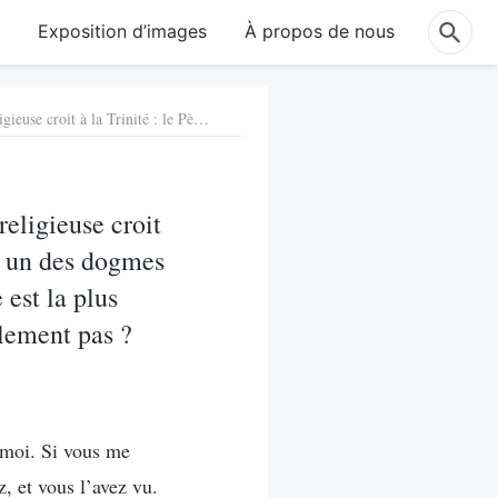
e
Exposition d’images
À propos de nous
1. Depuis deux mille ans, l’ensemble de la communauté religieuse croit à la Trinité : le Père, le Fils et le Saint-Esprit. La Trinité étant un des dogmes essentiels de tout le christianisme, pourquoi dites-vous qu’elle est la plus grosse erreur du monde religieux et qu’elle n’existe tout simplement pas ?
eligieuse croit
ant un des dogmes
 est la plus
plement pas ?
r moi. Si vous me
, et vous l’avez vu.