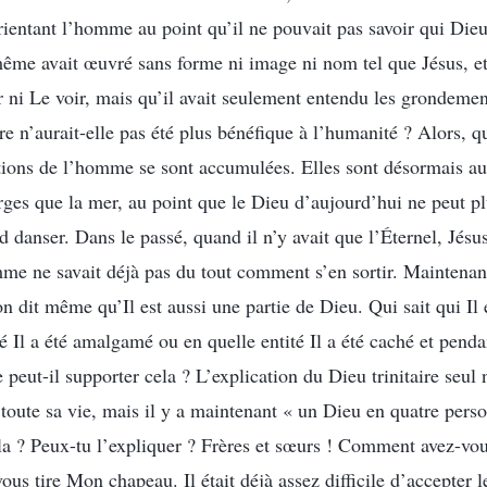
rientant l’homme au point qu’il ne pouvait pas savoir qui Dieu
même avait œuvré sans forme ni image ni nom tel que Jésus, 
r ni Le voir, mais qu’il avait seulement entendu les grondemen
e n’aurait-elle pas été plus bénéfique à l’humanité ? Alors, q
ions de l’homme se sont accumulées. Elles sont désormais au
ges que la mer, au point que le Dieu d’aujourd’hui ne peut plu
ed danser. Dans le passé, quand il n’y avait que l’Éternel, Jésus
me ne savait déjà pas du tout comment s’en sortir. Maintenant,
n dit même qu’Il est aussi une partie de Dieu. Qui sait qui Il 
té Il a été amalgamé ou en quelle entité Il a été caché et pen
ut-il supporter cela ? L’explication du Dieu trinitaire seul n
toute sa vie, mais il y a maintenant « un Dieu en quatre per
la ? Peux-tu l’expliquer ? Frères et sœurs ! Comment avez-vou
vous tire Mon chapeau. Il était déjà assez difficile d’accepter le