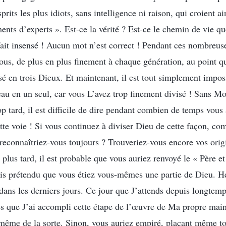
prits les plus idiots, sans intelligence ni raison, qui croient a
ents d’experts ». Est-ce la vérité ? Est-ce le chemin de vie 
à fait insensé ! Aucun mot n’est correct ! Pendant ces nombreu
 vous, de plus en plus finement à chaque génération, au point q
sé en trois Dieux. Et maintenant, il est tout simplement impo
au en un seul, car vous L’avez trop finement divisé ! Sans M
rop tard, il est difficile de dire pendant combien de temps vous 
tte voie ! Si vous continuez à diviser Dieu de cette façon, co
reconnaîtriez-vous toujours ? Trouveriez-vous encore vos origi
plus tard, il est probable que vous auriez renvoyé le « Père et 
puis prétendu que vous étiez vous-mêmes une partie de Dieu. 
ns les derniers jours. Ce jour que J’attends depuis longtemps
s que J’ai accompli cette étape de l’œuvre de Ma propre mai
même de la sorte. Sinon, vous auriez empiré, plaçant même to