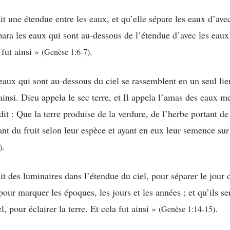
ait une étendue entre les eaux, et qu’elle sépare les eaux d’ave
sépara les eaux qui sont au-dessous de l’étendue d’avec les eau
 fut ainsi »
.
(Genèse 1:6-7)
eaux qui sont au-dessous du ciel se rassemblent en un seul lieu
 ainsi. Dieu appela le sec terre, et Il appela l’amas des eaux m
dit : Que la terre produise de la verdure, de l’herbe portant d
ant du fruit selon leur espèce et ayant en eux leur semence sur l
.
)
ait des luminaires dans l’étendue du ciel, pour séparer le jour d
pour marquer les époques, les jours et les années ; et qu’ils s
l, pour éclairer la terre. Et cela fut ainsi »
.
(Genèse 1:14-15)