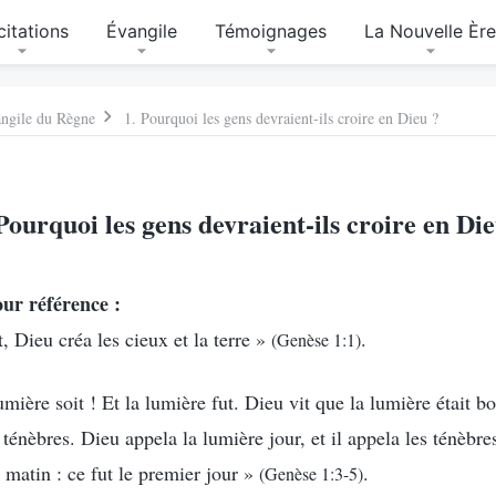
citations
Évangile
Témoignages
La Nouvelle Èr
angile du Règne
1. Pourquoi les gens devraient-ils croire en Dieu ?
Pourquoi les gens devraient-ils croire en Di
our référence :
Dieu créa les cieux et la terre »
.
(Genèse 1:1)
umière soit ! Et la lumière fut. Dieu vit que la lumière était b
 ténèbres. Dieu appela la lumière jour, et il appela les ténèbres
un matin : ce fut le premier jour »
.
(Genèse 1:3-5)