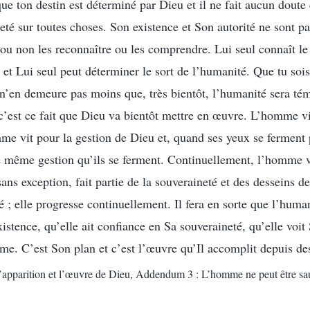
que ton destin est déterminé par Dieu et il ne fait aucun doute
eté sur toutes choses. Son existence et Son autorité ne sont pa
u non les reconnaître ou les comprendre. Lui seul connaît le 
 et Lui seul peut déterminer le sort de l’humanité. Que tu soi
l n’en demeure pas moins que, très bientôt, l’humanité sera té
 c’est ce fait que Dieu va bientôt mettre en œuvre. L’homme vi
e vit pour la gestion de Dieu et, quand ses yeux se ferment p
te même gestion qu’ils se ferment. Continuellement, l’homme v
 sans exception, fait partie de la souveraineté et des desseins 
é ; elle progresse continuellement. Il fera en sorte que l’huma
stence, qu’elle ait confiance en Sa souveraineté, qu’elle voit 
me. C’est Son plan et c’est l’œuvre qu’Il accomplit depuis des
 L’apparition et l’œuvre de Dieu, Addendum 3 : L’homme ne peut être sa