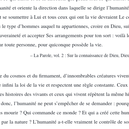
anité et oriente la direction dans laquelle se dirige l’humanit
t se soumettre à Lui et tous ceux qui ont la vie devraient Le c
u le type d’hommes auquel tu appartiennes, croire en Dieu, su
veraineté et accepter Ses arrangements pour ton sort : voilà l
ur toute personne, pour quiconque possède la vie.
– La Parole, vol. 2 : Sur la connaissance de Dieu, D
e du cosmos et du firmament, d’innombrables créatures vivent
 infini la loi de la vie et respectent une règle constante. Ceu
s histoires des vivants et ceux qui vivent répètent la même hi
t donc, l’humanité ne peut s’empêcher de se demander : pourq
s mourir ? Qui commande ce monde ? Et qui a créé cette hu
é par la nature ? L’humanité a-t-elle vraiment le contrôle de 