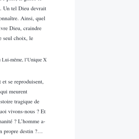
é. Un tel Dieu devrait
onnaître. Ainsi, quel
ivre Dieu, craindre
e seul choix, le
ieu Lui-même, l’Unique X
 et se reproduisent,
x qui meurent
stoire tragique de
uoi vivons-nous ? Et
manité ? L’homme a-
son propre destin ?…