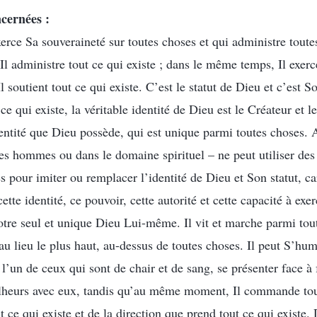
cernées :
erce Sa souveraineté sur toutes choses et qui administre toutes
t Il administre tout ce qui existe ; dans le même temps, Il exer
Il soutient tout ce qui existe. C’est le statut de Dieu et c’est S
 ce qui existe, la véritable identité de Dieu est le Créateur et 
identité que Dieu possède, qui est unique parmi toutes choses.
les hommes ou dans le domaine spirituel – ne peut utiliser de
 pour imiter ou remplacer l’identité de Dieu et Son statut, car
cette identité, ce pouvoir, cette autorité et cette capacité à ex
otre seul et unique Dieu Lui-même. Il vit et marche parmi tout
au lieu le plus haut, au-dessus de toutes choses. Il peut S’hum
l’un de ceux qui sont de chair et de sang, se présenter face à 
lheurs avec eux, tandis qu’au même moment, Il commande tout
t ce qui existe et de la direction que prend tout ce qui existe. 