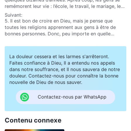
remémorent leur vie : l’école, le travail, le mariage, les
enfants, l’attente de la mort, leur vie entière passée à
Suivant:
courir à droite et à gauche pour leur famille, pour
5. Il est bon de croire en Dieu, mais je pense que
l’argent, le statut, la fortune et le prestige, totalement
toutes les religions apprennent aux gens à être de
dépourvus de la vraie orientation et des vrais objectifs
bonnes personnes. Donc, peu importe en quelle
de l’existence humaine et incapables de trouver la
religion les gens croient, dans la mesure où ils sont
moindre valeur et le moindre sens dans le fait d’être en
sincères et ne commettent pas le mal, Dieu les
vie. Génération après génération, les gens vivent donc
sauvera certainement ?
La douleur cessera et les larmes s'arrêteront.
de cette manière pénible et vaine. Pourquoi la vie des
Faites confiance à Dieu, Il a entendu nos appels
gens est-elle si pénible et si vaine ? Et comment peut-
dans notre souffrance, et Il nous sauvera de notre
on remédier à la pénibilité et à la vacuité de l’existence
douleur. Contactez-nous pour connaître la bonne
humaine ?
nouvelle de Dieu de nous sauver.
Contactez-nous par WhatsApp
Contenu connexe