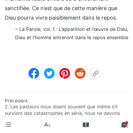
sanctifiée. Ce n’est que de cette manière que
Dieu pourra vivre paisiblement dans le repos.
– La Parole, vol. 1 : L’apparition et l’œuvre de Dieu,
Dieu et l’homme entreront dans le repos ensemble
Précédent:
2. Les pasteurs nous disent souvent que même s’il
survient des catastrophes en série, nous ne devons
pas avoir peur, car la Bible nous dit : « Que mille
tombent à ton côté, Et dix mille à ta droite, Tu ne
Suivant:
seras pas atteint »
(Psaumes 91:7)
. Si nous avons foi