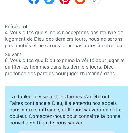
Précédent:
4. Vous dites que si nous n’acceptons pas l’œuvre de
jugement de Dieu des derniers jours, nous ne serons
pas purifiés et ne serons donc pas aptes à entrer dans
le royaume de Dieu. Nous ne croyons pas cela. Même
Suivant:
si nous sommes toujours susceptibles de pécher et
6. Vous dites que Dieu exprime la vérité pour juger et
liés par la chair, la Bible énonce clairement : « En un
purifier les hommes dans les derniers jours. Dieu
instant, en un clin d’œil, à la dernière trompette. La
prononce des paroles pour juger l’humanité dans
trompette sonnera, et les morts ressusciteront
l’Ancien Testament et dans le Nouveau : Son jugement
incorruptibles, et nous, nous serons changés »
n’a jamais abandonné les hommes. Voulez-vous dire
(1 Corinthiens 15:52)
. Nous croyons que Dieu est tout-
que ces paroles ne peuvent pas juger et purifier les
La douleur cessera et les larmes s'arrêteront.
puissant : par une simple parole, Dieu a créé les cieux,
hommes ? Quelle différence y a-t-il entre les paroles
Faites confiance à Dieu, Il a entendu nos appels
la terre et toutes choses, et une seule parole de Dieu
de jugement exprimées par Dieu dans les derniers
dans notre souffrance, et Il nous sauvera de notre
peut faire relever les gens d’entre les morts. Quand
jours et les paroles de Dieu qui jugent les hommes
douleur. Contactez-nous pour connaître la bonne
Dieu viendra, Il pourra instantanément nous faire
telles qu’elles sont rapportées dans la Bible ?
nouvelle de Dieu de nous sauver.
changer de forme et nous élever jusqu’au royaume des
cieux. Nous n’avons donc pas besoin que Dieu Se