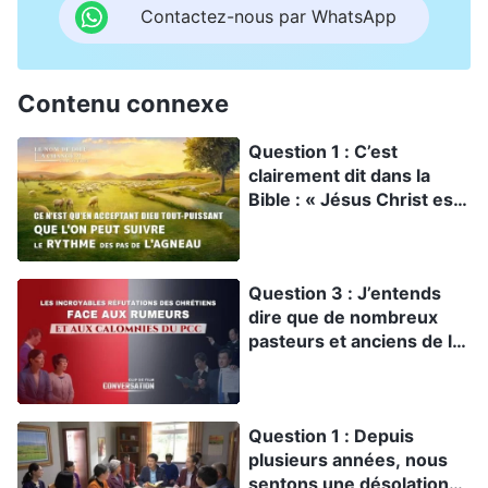
fasse chair dans les derniers jours, exprime la vérité et
Contactez-nous par WhatsApp
accomplisse l’œuvre du jugement et de la purification.
Contenu connexe
Question 1 : C’est
clairement dit dans la
Bible : « Jésus Christ est
le même hier, aujourd’hui,
et éternellement »
(Hébreux 13:8). Donc, le
Question 3 : J’entends
nom du Seigneur ne peut
dire que de nombreux
pas changer ! Mais vous
pasteurs et anciens de la
dites que le nom du
communauté religieuse
Seigneur Jésus change
racontent que la
dans les derniers jours.
personne en qui vous
Comment pouvez-vous
Question 1 : Depuis
croyez est un homme et
expliquer cela ?
plusieurs années, nous
non pas Jésus-Christ.
sentons une désolation
Pourtant vous témoignez