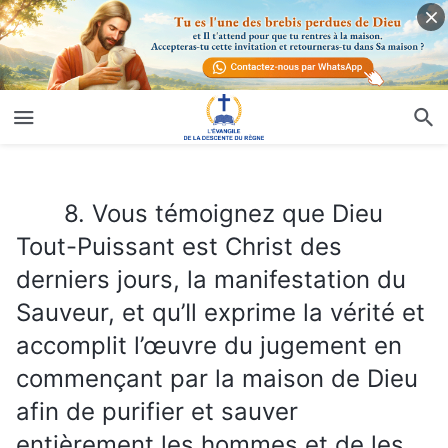
8. Vous témoignez que Dieu Tout-Puissant est Christ des derniers jours, la manifestation du Sauveur, et qu’Il exprime la vérité et accomplit l’œuvre du jugement en commençant par la maison de Dieu afin de purifier et sauver entièrement les hommes et de les libérer de l’influence ténébreuse de Satan. Comment Dieu Tout-Puissant purifie-t-Il et sauve-t-Il entièrement les hommes ?
8. Vous témoignez que Dieu
Tout-Puissant est Christ des
derniers jours, la manifestation du
Sauveur, et qu’Il exprime la vérité et
accomplit l’œuvre du jugement en
commençant par la maison de Dieu
afin de purifier et sauver
entièrement les hommes et de les