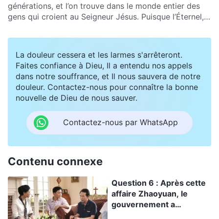
hommes. N’est-ce pas la punition des hommes ?
générations, et l’on trouve dans le monde entier des
Comment peut-on appeler cela la purification et le
gens qui croient au Seigneur Jésus. Puisque l’Éternel,
salut des hommes ?
le Seigneur Jésus et Dieu Tout-Puissant sont un seul
Dieu, pourquoi dites-vous que peu importe que les
gens croient en l’Éternel ou en Jésus, ils seront
La douleur cessera et les larmes s'arrêteront.
éliminés s’ils n’acceptent pas l’œuvre de jugement de
Faites confiance à Dieu, Il a entendu nos appels
Dieu Tout-Puissant des derniers jours ?
dans notre souffrance, et Il nous sauvera de notre
douleur. Contactez-nous pour connaître la bonne
nouvelle de Dieu de nous sauver.
Contactez-nous par WhatsApp
Contenu connexe
Question 6 : Après cette
affaire Zhaoyuan, le
gouvernement a
intensifié la répression