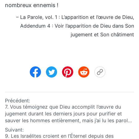
nombreux ennemis !
– La Parole, vol. 1 : L’apparition et l’œuvre de Dieu,
Addendum 4 : Voir l’apparition de Dieu dans Son
jugement et Son châtiment
Précédent:
7. Vous témoignez que Dieu accomplit l’œuvre du
jugement durant les derniers jours pour purifier et
sauver les hommes entièrement, mais j’ai lu les paroles
exprimées par Dieu Tout-Puissant et elles sont parfois
Suivant:
très sévères : elles condamnent et maudissent les
9. Les Israélites croient en l’Éternel depuis des