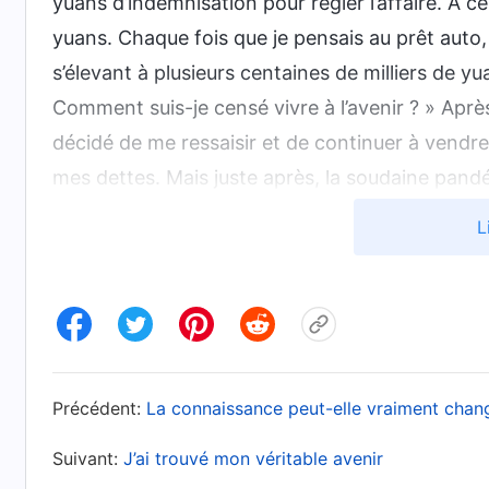
yuans d’indemnisation pour régler l’affaire. À 
yuans. Chaque fois que je pensais au prêt auto,
s’élevant à plusieurs centaines de milliers de y
Comment suis-je censé vivre à l’avenir ? » Après
décidé de me ressaisir et de continuer à vendr
mes dettes. Mais juste après, la soudaine pan
autre coup mortel à ma vie. En raison du confin
L
quarantaine à la maison, le bureau des ventes ét
afin de réduire les coûts, l’entreprise n’a payé 
C’est fini. Il n’y a rien que je puisse faire pour
mes mensualités de voiture et d’hypothèque, et p
plusieurs centaines de milliers de yuans, auxquell
Précédent:
La connaissance peut-elle vraiment chang
prendra la maison et la mettra aux enchères, e
sera sur liste noire, et alors je perdrai tout. » 
Suivant:
J’ai trouvé mon véritable avenir