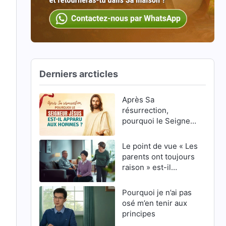
Derniers arcticles
Après Sa
résurrection,
pourquoi le Seigneur
Jésus est-Il apparu
aux hommes ?
Le point de vue « Les
parents ont toujours
raison » est-il
correct ?
Pourquoi je n’ai pas
osé m’en tenir aux
principes