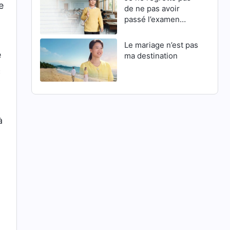
e
de ne pas avoir
passé l’examen
d’entrée en master
Le mariage n’est pas
e
ma destination
c
à