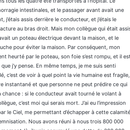
 tous les quatre été transportés à l’hôpital. Le
orragie intestinales, et le passager avant avait une
j’étais assis derrière le conducteur, et j’étais le
racture au bras droit. Mais mon collègue qui était assi
avait un poteau électrique devant la maison, et le
uche pour éviter la maison. Par conséquent, mon
nt heurté par le poteau, son foie s’est rompu, et il es
s que j’y pense. En même temps, je me suis senti
 c’est de voir à quel point la vie humaine est fragile,
re instantané et que personne ne peut prédire ce qui
a chance : si le conducteur avait tourné le volant à
ollègue, c’est moi qui serais mort. J’ai eu l’impression
 par le Ciel, me permettant d’échapper à cette calamité
ndemnisation. Nous avons réuni à nous trois 800 000