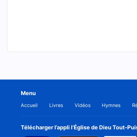
les mots ne peuvent exprimer mes sentiments sincère
Le royaume de Christ est un foyer chaleureux.
Extrait de Suivre l'Agneau et chanter des cantiques 
Menu
Accueil
Livres
Vidéos
Hymnes
Ré
Télécharger l’appli l’Église de Dieu Tout-Pu