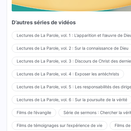
et honorons Christ comme étant grand dans nos cœu
Plus de complots et d'intrigues internes,
D’autres séries de vidéos
il n'y a plus besoin de se méfier ou d'avoir peur.
Lectures de La Parole, vol. 1 : L’apparition et l’œuvre de Die
Christ est le lieu de repos de l'âme humaine.
Lectures de La Parole, vol. 2 : Sur la connaissance de Dieu
Je n'ai plus à errer.
Lectures de La Parole, vol. 3 : Discours de Christ des dernie
Tel est le royaume de Christ que l'humanité désire a
Lectures de La Parole, vol. 4 : Exposer les antéchrists
c'est sa bonne destination.
Lectures de La Parole, vol. 5 : Les responsabilités des dirig
Le royaume de Christ est un foyer chaleureux.
Lectures de La Parole, vol. 6 : Sur la poursuite de la vérité
III
Le royaume de Christ est mon foyer chaleureux.
Films de l’évangile
Série de sermons : Chercher la vérit
Tout le peuple de Dieu le chérit.
Films de témoignages sur l’expérience de vie
Films de