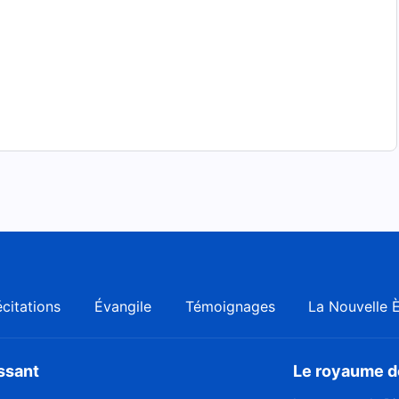
s et profonds.
nouveaux
citations
Évangile
Témoignages
La Nouvelle 
issant
Le royaume de