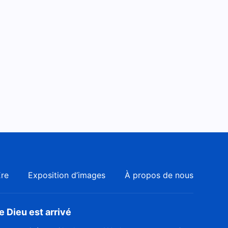
Danse chrétienne « La
tragédie de l'humanité
corrompue » Chant de
7:45
louange
Danse chrétienne « Les
paroles de Dieu Tout-Puissant
sont des plus précieuses »
4:26
Chant de louange
Danse chrétienne « Dieu
silencieusement soutient
chacun et pourvoit à chacun »
3:46
Chant de louange
Danse chrétienne « Nous
avons la chance de rencontrer
Ère
Exposition d’images
À propos de nous
la venue de Dieu » Chant de
5:03
louange
 Dieu est arrivé
Danse chrétienne « Quand j'ai
perdu Dieu » Chant de