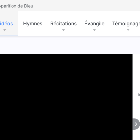
parition de Dieu !
idéos
Hymnes
Récitations
Évangile
Témoignag