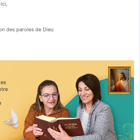
ici,
ion des paroles de Dieu
e juste et droit.
tes
otre
e