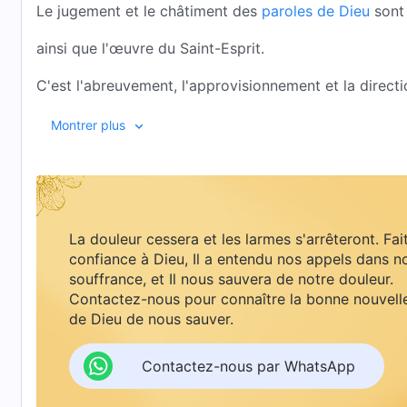
Le jugement et le châtiment des
paroles de Dieu
sont 
ainsi que l'œuvre du Saint-Esprit.
C'est l'abreuvement, l'approvisionnement et la direct
qui permettent à nos vies de grandir.
Montrer plus
Voici le royaume sur lequel règne Christ, c'est un mond
Le royaume de Christ est un foyer chaleureux.
II
La douleur cessera et les larmes s'arrêteront. Fai
confiance à Dieu, Il a entendu nos appels dans n
Le royaume de Christ est mon foyer chaleureux.
souffrance, et Il nous sauvera de notre douleur.
Contactez-nous pour connaître la bonne nouvell
Il est si cher au peuple de Dieu.
de Dieu de nous sauver.
Les paroles de Dieu règnent dans l'Église,
Contactez-nous par WhatsApp
nous agissons selon la vérité