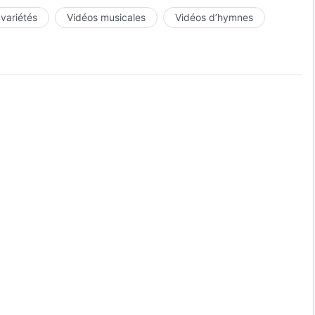
 variétés
Vidéos musicales
Vidéos d’hymnes
mé.
t-Esprit.