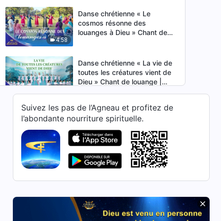
2026
Danse chrétienne « Le
cosmos résonne des
louanges à Dieu » Chant de
4:58
louange | Voix de louange
2026
Danse chrétienne « La vie de
toutes les créatures vient de
Dieu » Chant de louange |
7:59
Voix de louange 2026
Suivez les pas de l’Agneau et profitez de
Danse chrétienne « Le
l’abondante nourriture spirituelle.
royaume de Christ est un
foyer chaleureux » Chant de
5:10
louange
Danse chrétienne « Le
royaume de Christ est arrivé
parmi l'humanité » Chant de
6:38
louange
Danse chrétienne « Dieu a
apporté Sa gloire à l'Est »