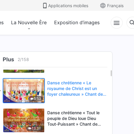
Applications mobiles
Français
es
La Nouvelle Ère
Exposition d’images
Danse chrétienne « Dieu crée
Plus
un lendemain plus beau pour
2
/
158
l'humanité » Chant de louange
3:43
Danse chrétienne « Le
royaume de Christ est un
foyer chaleureux » Chant de
5:53
louange | Voix de louange
2026
Danse chrétienne « Tout le
peuple de Dieu loue Dieu
Tout-Puissant » Chant de
10:31
louange | Voix de louange