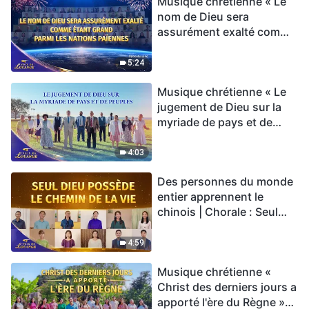
Musique chrétienne « Le
nom de Dieu sera
assurément exalté comme
étant grand parmi les
nations païennes » Hymne
5:24
choral | Voix de louange
Musique chrétienne « Le
2026
jugement de Dieu sur la
myriade de pays et de
peuples » Hymne choral |
Voix de louange 2026
4:03
Des personnes du monde
entier apprennent le
chinois | Chorale : Seul
Dieu possède le chemin
de la vie | Voix de louange
4:59
2026
Musique chrétienne «
Christ des derniers jours a
apporté l'ère du Règne »