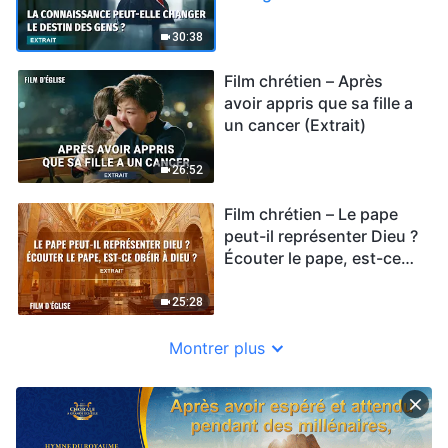
gens ? (Extrait)
30:38
Film chrétien – Après
avoir appris que sa fille a
un cancer (Extrait)
26:52
Film chrétien – Le pape
peut-il représenter Dieu ?
Écouter le pape, est-ce
obéir à Dieu ? (Extrait)
25:28
Montrer plus