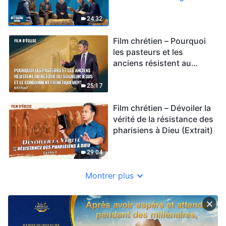
(Extrait)
24:32
Film chrétien – Pourquoi
les pasteurs et les
anciens résistent au
retour du Seigneur Jésus
et le condamnent
25:17
frénétiquement (Extrait)
Film chrétien – Dévoiler la
vérité de la résistance des
pharisiens à Dieu (Extrait)
29:04
Montrer plus