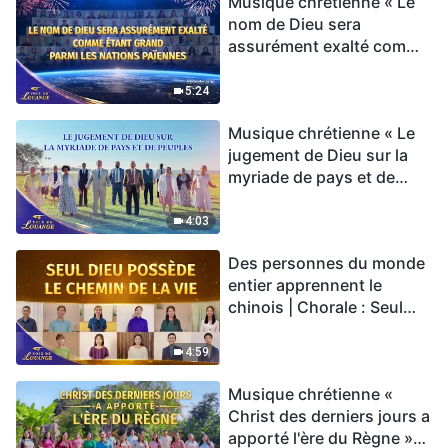
Musique chrétienne « Le
nom de Dieu sera
assurément exalté comme
étant grand parmi les
nations païennes » Hymne
5:24
choral | Voix de louange
Musique chrétienne « Le
2026
jugement de Dieu sur la
myriade de pays et de
peuples » Hymne choral |
Voix de louange 2026
4:03
Des personnes du monde
entier apprennent le
chinois | Chorale : Seul
Dieu possède le chemin
de la vie | Voix de louange
4:59
2026
Musique chrétienne «
Christ des derniers jours a
apporté l'ère du Règne »