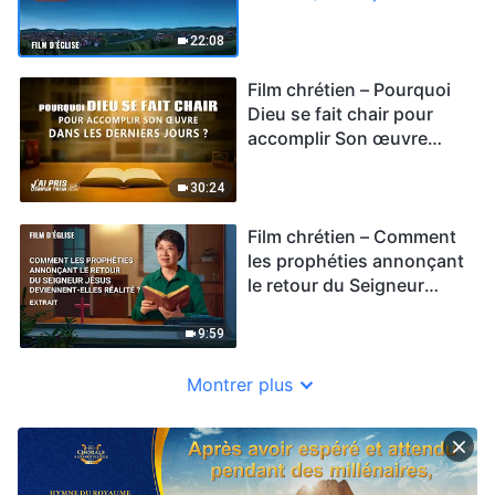
22:08
Film chrétien – Pourquoi
Dieu se fait chair pour
accomplir Son œuvre
dans les derniers jours ?
(Extrait)
30:24
Film chrétien – Comment
les prophéties annonçant
le retour du Seigneur
Jésus deviennent-elles
réalité ? (Extrait)
9:59
Montrer plus