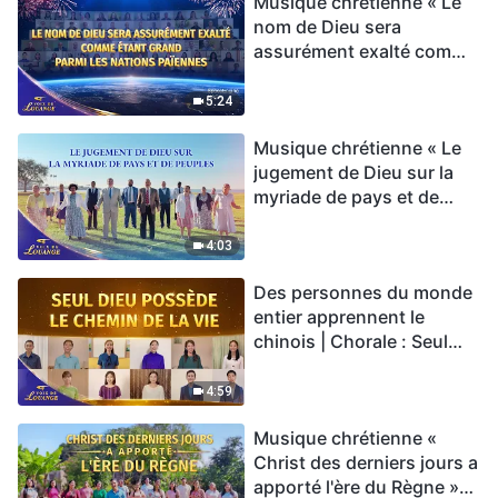
Musique chrétienne « Le
nom de Dieu sera
assurément exalté comme
étant grand parmi les
nations païennes » Hymne
5:24
choral | Voix de louange
Musique chrétienne « Le
2026
jugement de Dieu sur la
myriade de pays et de
peuples » Hymne choral |
Voix de louange 2026
4:03
Des personnes du monde
entier apprennent le
chinois | Chorale : Seul
Dieu possède le chemin
de la vie | Voix de louange
4:59
2026
Musique chrétienne «
Christ des derniers jours a
apporté l'ère du Règne »